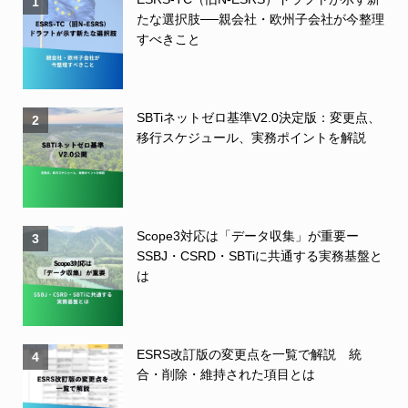
1
たな選択肢──親会社・欧州子会社が今整理
すべきこと
SBTiネットゼロ基準V2.0決定版：変更点、
2
移行スケジュール、実務ポイントを解説
Scope3対応は「データ収集」が重要ー
3
SSBJ・CSRD・SBTiに共通する実務基盤と
は
ESRS改訂版の変更点を一覧で解説 統
4
合・削除・維持された項目とは