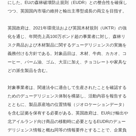
にした。EUの森林破壊防止規則（EUDR）との整合性を確保し
つつ、英国国内市場の維持と輸出主導型成長の両立を目指す。
英国政府は、2021年環境法および英国木材規則（UKTR）の強
化を通じ、年間売上高100万ポンド超の事業者に対し、森林リ
スク商品および木材製品に関するデューデリジェンスの実施を
義務付ける方針である。対象品目は、木材、牛肉、カカオ、コ
ーヒー、パーム油、ゴム、大豆に加え、チョコレートや家具な
どの派生製品を含む。
対象事業者は、関連法令に適合して生産されたことを確認する
ためのデューデリジェンス体制を構築し、活動内容を報告する
とともに、製品原産地の位置情報（ジオロケーションデータ）
を含む証拠を保有する必要がある。英国政府は、EU向け輸出や
北アイルランド向け商品の移動時に必要となるEUDRのデュー
デリジェンス情報と概ね同等の情報要件とすることで、企業負