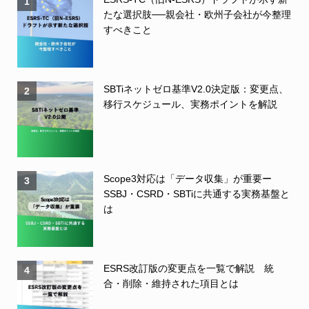
1
たな選択肢──親会社・欧州子会社が今整理
すべきこと
SBTiネットゼロ基準V2.0決定版：変更点、
2
移行スケジュール、実務ポイントを解説
Scope3対応は「データ収集」が重要ー
3
SSBJ・CSRD・SBTiに共通する実務基盤と
は
ESRS改訂版の変更点を一覧で解説 統
4
合・削除・維持された項目とは