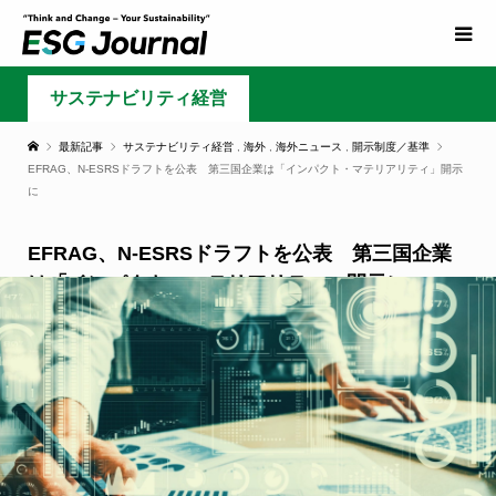
サステナビリティ経営
最新記事
サステナビリティ経営
,
海外
,
海外ニュース
,
開示制度／基準
EFRAG、N-ESRSドラフトを公表 第三国企業は「インパクト・マテリアリティ」開示
に
EFRAG、N-ESRSドラフトを公表 第三国企業
は「インパクト・マテリアリティ」開示に