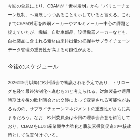
今回の合意により、CBAMが「素材規制」から「バリューチェ
ーン規制」へ発展しつつあることを示していると言える。これ
までCBAM対応を鉄鋼メーカーやアルミメーカー中心の課題と
捉えていたが、機械、自動車部品、設備機器メーカーなども、
自社製品に含まれる素材由来排出量の把握やサプライチェーン
データ管理の重要性が高まる可能性がある。
今後のスケジュール
2026年9月以降に欧州議会で審議される予定であり、トリロー
グを経て最終法制化へ進むものと考えられる。対象製品や適用
時期は今後の欧州議会との交渉によって変更される可能性があ
るものの、サプライチェーンマネジメントの重要性がさらに高
まるだろう。なお、欧州委員会は今回の理事会合意を歓迎して
おり、CBAMをEUの産業競争力強化と脱炭素投資促進の中核政
策として位置付けている。