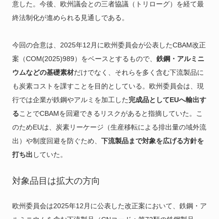
意した。今後、欧州議会との三者協議（トリローグ）を経て最
終法制化が進められる見通しである。
今回の合意は、2025年12月に欧州委員会が公表したCBAM改正
案（COM(2025)989）をベースとするもので、
鉄鋼・アルミニ
ウムなどの基礎素材
だけでなく、それらを多く含む下流製品に
も炭素コストを課すことを目的としている。欧州委員会は、現
行では企業が鉄鋼やアルミを加工した
完成品としてEUへ輸出す
る
ことでCBAMを回避できるリスクがあると指摘していた。こ
のためEUは、炭素リーケージ（生産移転による排出量の域外流
出）や制度回避を防ぐため、
下流製品まで対象を広げる方針を
打ち出
していた。
対象品目は拡大の方向
欧州委員会は2025年12月に公表した改正案において、鉄鋼・ア