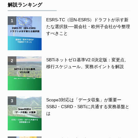
解説ランキング
ESRS-TC（旧N-ESRS）ドラフトが示す新
1
たな選択肢──親会社・欧州子会社が今整理
すべきこと
SBTiネットゼロ基準V2.0決定版：変更点、
2
移行スケジュール、実務ポイントを解説
Scope3対応は「データ収集」が重要ー
3
SSBJ・CSRD・SBTiに共通する実務基盤と
は