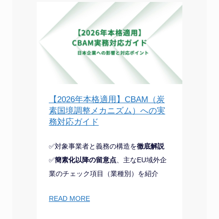
【2026年本格適用】CBAM（炭
素国境調整メカニズム）への実
務対応ガイド
✅対象事業者と義務の構造を
徹底解説
✅
簡素化以降の留意点
、主なEU域外企
業のチェック項目（業種別）を紹介
READ MORE