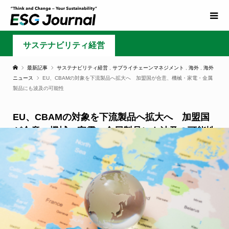
サステナビリティ経営
最新記事
サステナビリティ経営
,
サプライチェーンマネジメント
,
海外
,
海外
ニュース
EU、CBAMの対象を下流製品へ拡大へ 加盟国が合意、機械・家電・金属
製品にも波及の可能性
EU、CBAMの対象を下流製品へ拡大へ 加盟国
が合意、機械・家電・金属製品にも波及の可能性