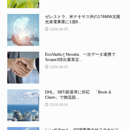
ゼレストラ、米テキサス州の176MW太陽
光発電事業に1億8...
2026.08.05
EcoVadisとNovata、一次データ連携で
Scope3排出量算定...
2026.08.05
DHL、SBTi新基準に対応 「Book &
Claim」で物流脱...
2026.08.04
シンガポール、ISSB準拠のサステナビリ