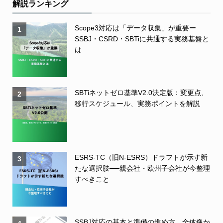
解説ランキング
Scope3対応は「データ収集」が重要ー
1
SSBJ・CSRD・SBTiに共通する実務基盤と
は
SBTiネットゼロ基準V2.0決定版：変更点、
2
移行スケジュール、実務ポイントを解説
ESRS-TC（旧N-ESRS）ドラフトが示す新
3
たな選択肢──親会社・欧州子会社が今整理
すべきこと
SSBJ対応の基本と準備の進め方 全体像か