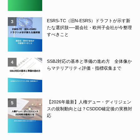
ESRS-TC（旧N-ESRS）ドラフトが示す新
3
たな選択肢──親会社・欧州子会社が今整理
すべきこと
SSBJ対応の基本と準備の進め方 全体像か
4
らマテリアリティ評価・指標収集まで
【2026年最新】人権デュー・ディリジェン
5
スの規制動向とは？CSDDD確定後の実務対
応