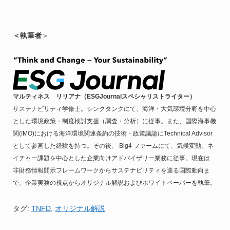
＜執筆者
＞
マルティネス リリアナ（ESGJournalスペシャリストライター）
サステナビリティ学修士。シンクタンクにて、海洋・大気環境分野を中心
とした環境政策・制度検討支援（調査・分析）に従事。また、国際海事機
関(IMO)における海洋環境関連条約の技術・政策議論にTechnical Advisor
として参画した経験を持つ。その後、 Big4 ファームにて、気候変動、ネ
イチャー課題を中心とした企業向けアドバイザリー業務に従事。現在は
非財務情報開示フレームワークからサステナビリティを巡る国際動向ま
で、企業実務の視点からオリジナル解説およびホワイトペーパーを執筆。
タグ:
TNFD
,
オリジナル解説