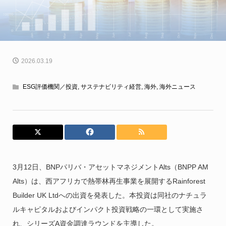
2026.03.19
ESG評価機関／投資
,
サステナビリティ経営
,
海外
,
海外ニュース
3月12日、BNPパリバ・アセットマネジメントAlts（BNPP AM
Alts）は、西アフリカで熱帯林再生事業を展開するRainforest
Builder UK Ltdへの出資を発表した。本投資は同社のナチュラ
ルキャピタルおよびインパクト投資戦略の一環として実施さ
れ、シリーズA資金調達ラウンドを主導した。