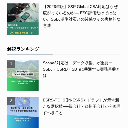
【2026年版】S&P Global CSA対応はなぜ
広がっているのか― ESG評価だけではな
い、SSBJ基準対応との関係やその実務的な
意味 ―
解説ランキング
Scope3対応は「データ収集」が重要ー
1
SSBJ・CSRD・SBTiに共通する実務基盤と
は
ESRS-TC（旧N-ESRS）ドラフトが示す新
2
たな選択肢──親会社・欧州子会社が今整理
すべきこと