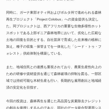
同時に、ガーナ東部オティ州およびボルタ州で進められる森林
再生プロジェクト「Project Colobus」への資金提供も決定し
た。同プロジェクトは、西アフリカの重要な生物多様性ホット
スポットである上部ギニア森林地帯において、劣化した広範な
土地の回復を目的とする。自社苗床で育成した在来種の植林に
加え、種子の収集・保管までを一体化した「シード・トゥ・フ
ォレスト」供給体制を構築している。
また、地域住民との連携も重視されており、農業生産性向上の
ための研修や資材提供を通じて森林破壊の抑制を図る。一部区
域では持続可能な木材生産も行い、長期的な雇用創出と地域経
済の安定化を目指す。
今回の投資は、森林再生を通じた高品質な炭素除去クレジット
の創出を後押しするものであり、同社のデータ統合型運用シス