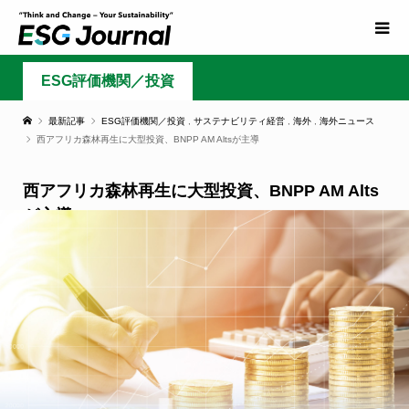
ESG評価機関／投資
最新記事
ESG評価機関／投資
,
サステナビリティ経営
,
海外
,
海外ニュース
西アフリカ森林再生に大型投資、BNPP AM Altsが主導
西アフリカ森林再生に大型投資、BNPP AM Alts
が主導