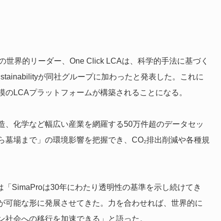
界的リーダー、One Click LCAは、科学的手法に基づく
ustainabilityが同社グループに加わったと発表した。これに
模のLCAプラットフォームが構築されることになる。
造、化学など幅広い産業を網羅する50万件超のデータセッ
ら墓場まで」の環境影響を把握でき、CO₂排出削減や各種規
ン氏は「SimaProは30年にわたり透明性の基準を示し続けてき
大が可能な形に発展させてきた。力を合わせれば、世界的に
ン社会への移行を加速できる」と語った。