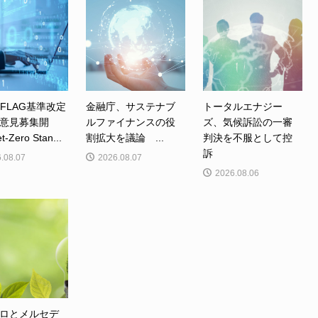
、FLAG基準改定
金融庁、サステナブ
トータルエナジー
意見募集開
ルファイナンスの役
ズ、気候訴訟の一審
Zero Stan...
割拡大を議論 ...
判決を不服として控
訴
.08.07
2026.08.07
2026.08.06
ロとメルセデ