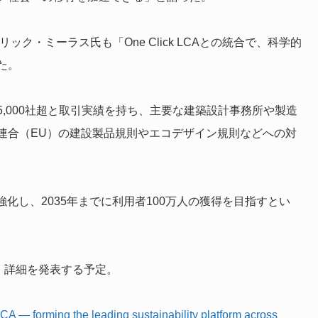
ー、エリック・ミーラス氏も「One Click LCAとの統合で、科学的
た。
,000社超と取引実績を持ち、主要な建築設計事務所や製造
連合（EU）の建設製品規則やエコデザイン規則などへの対
化し、2035年までに利用者100万人の獲得を目指すとい
、詳細を発表する予定。
A — forming the leading sustainability platform across