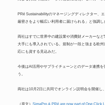
PRé Sustainabilityのマネージングディレクタ
厳密さをより幅広い利用者に届けられる」と強調し
両社はすでに世界中の建設業や消費財メーカーなど5
大手にも導入されている。規制が一段と強まる欧州
応にも資する見込みだ。
今後はAI活用やサプライチェーンとのデータ連携を強
う。
両社は10月2日に共同でオンライン説明会を開催し
（原文）
SimaPro & PRé are now part of One Click LC