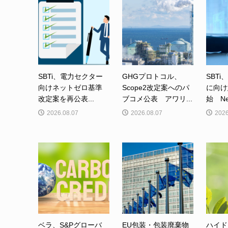
SBTi、電力セクター
GHGプロトコル、
SBTi
向けネットゼロ基準
Scope2改定案へのパ
に向け
改定案を再公表...
ブコメ公表 アワリ...
始 Net-
2026.08.07
2026.08.07
2026
ベラ、S&Pグローバ
EU包装・包装廃棄物
ハイド