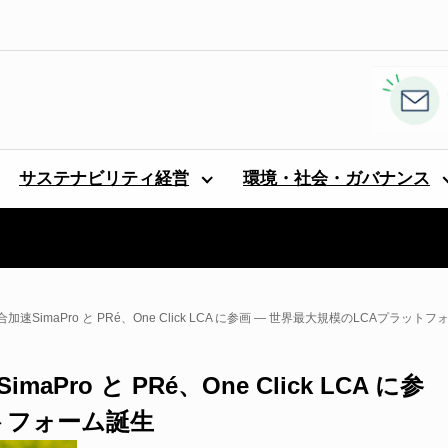
サステナビリティ経営
環境・社会・ガバナンス
SimaPro と PRé、One Click LCA に参画 — 世界最大規模のLCAプラット
o と PRé、One Click LCA に参
トフォーム誕生