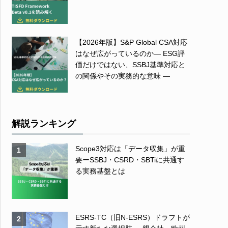
【2026年版】S&P Global CSA対応
はなぜ広がっているのか― ESG評
価だけではない、SSBJ基準対応と
の関係やその実務的な意味 ―
解説ランキング
Scope3対応は「データ収集」が重
1
要ーSSBJ・CSRD・SBTiに共通す
る実務基盤とは
ESRS-TC（旧N-ESRS）ドラフトが
2