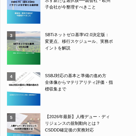
示す新たな選択肢──親会社・欧州
子会社が今整理すべきこと
SBTiネットゼロ基準V2.0決定版：
3
変更点、移行スケジュール、実務ポ
イントを解説
SSBJ対応の基本と準備の進め方
4
全体像からマテリアリティ評価・指
標収集まで
【2026年最新】人権デュー・ディ
5
リジェンスの規制動向とは？
CSDDD確定後の実務対応