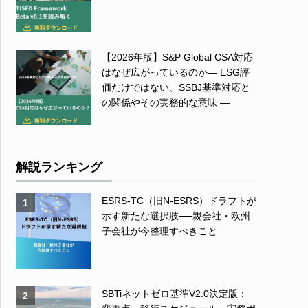
【2026年版】S&P Global CSA対応
はなぜ広がっているのか― ESG評
価だけではない、SSBJ基準対応と
の関係やその実務的な意味 ―
解説ランキング
ESRS-TC（旧N-ESRS）ドラフトが
1
示す新たな選択肢──親会社・欧州
子会社が今整理すべきこと
SBTiネットゼロ基準V2.0決定版：
2