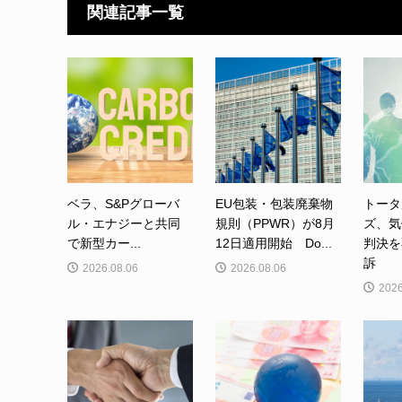
関連記事一覧
ベラ、S&Pグローバ
EU包装・包装廃棄物
トータ
ル・エナジーと共同
規則（PPWR）が8月
ズ、気
で新型カー...
12日適用開始 Do...
判決を
訴
2026.08.06
2026.08.06
2026