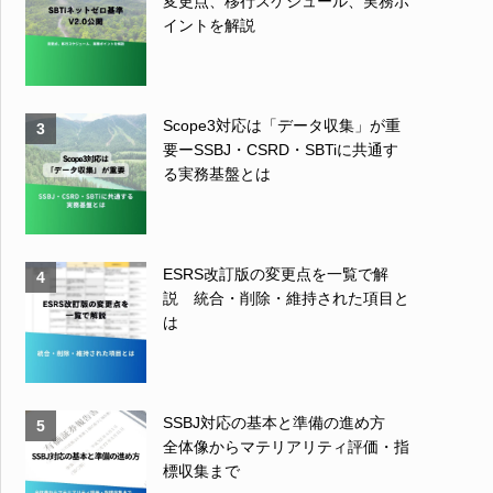
変更点、移行スケジュール、実務ポ
イントを解説
Scope3対応は「データ収集」が重
3
要ーSSBJ・CSRD・SBTiに共通す
る実務基盤とは
ESRS改訂版の変更点を一覧で解
4
説 統合・削除・維持された項目と
は
SSBJ対応の基本と準備の進め方
5
全体像からマテリアリティ評価・指
標収集まで