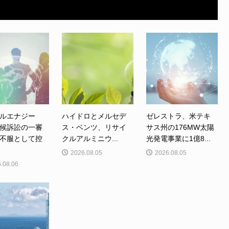
ルエナジー
ハイドロとメルセデ
ゼレストラ、米テキ
候訴訟の一審
ス・ベンツ、リサイ
サス州の176MW太陽
不服として控
クルアルミニウ...
光発電事業に1億8...
2026.08.05
2026.08.05
.08.06