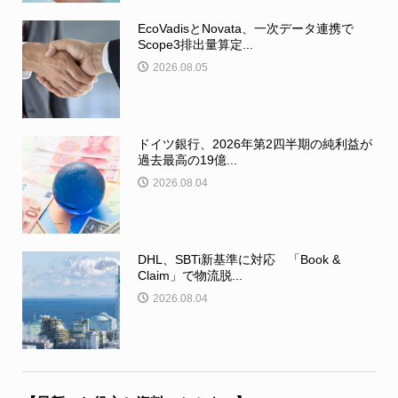
EcoVadisとNovata、一次データ連携で
Scope3排出量算定...
2026.08.05
ドイツ銀行、2026年第2四半期の純利益が
過去最高の19億...
2026.08.04
DHL、SBTi新基準に対応 「Book &
Claim」で物流脱...
2026.08.04