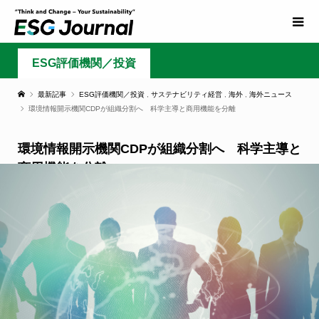
ESG評価機関／投資
最新記事
ESG評価機関／投資
,
サステナビリティ経営
,
海外
,
海外ニュース
環境情報開示機関CDPが組織分割へ 科学主導と商用機能を分離
環境情報開示機関CDPが組織分割へ 科学主導と
商用機能を分離