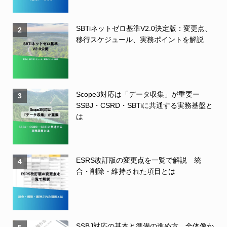
SBTiネットゼロ基準V2.0決定版：変更点、
2
移行スケジュール、実務ポイントを解説
Scope3対応は「データ収集」が重要ー
3
SSBJ・CSRD・SBTiに共通する実務基盤と
は
ESRS改訂版の変更点を一覧で解説 統
4
合・削除・維持された項目とは
SSBJ対応の基本と準備の進め方 全体像か