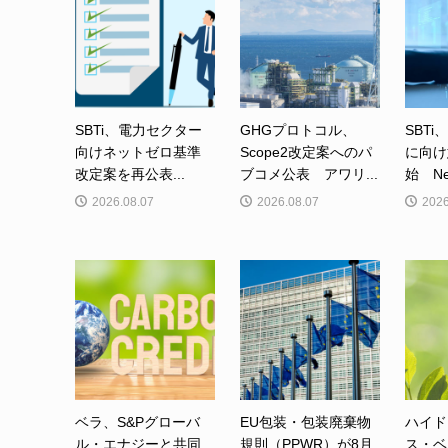
SBTi、電力セクター
GHGプロトコル、
SBTi
向けネットゼロ基準
Scope2改定案へのパ
に向け
改定案を再公表...
ブコメ公表 アワリ...
始 Net-
2026.08.07
2026.08.07
2026
ベラ、S&Pグローバ
EU包装・包装廃棄物
ハイド
ル・エナジーと共同
規則（PPWR）が8月
ス・ベ