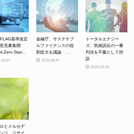
、FLAG基準改定
金融庁、サステナブ
トータルエナジー
意見募集開
ルファイナンスの役
ズ、気候訴訟の一審
Zero Stan...
割拡大を議論 ...
判決を不服として控
訴
.08.07
2026.08.07
2026.08.06
ロとメルセデ
ンツ、リサイ