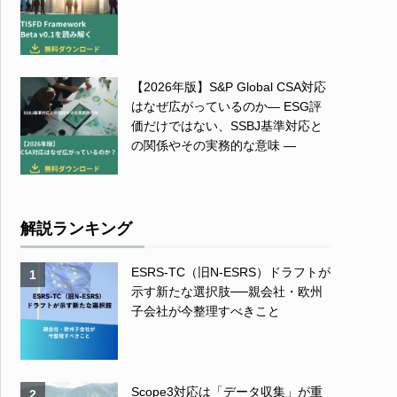
【2026年版】S&P Global CSA対応
はなぜ広がっているのか― ESG評
価だけではない、SSBJ基準対応と
の関係やその実務的な意味 ―
解説ランキング
ESRS-TC（旧N-ESRS）ドラフトが
1
示す新たな選択肢──親会社・欧州
子会社が今整理すべきこと
Scope3対応は「データ収集」が重
2