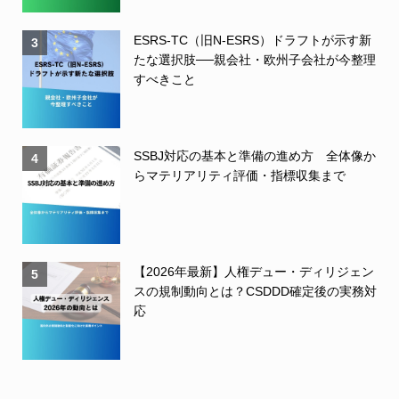
ESRS-TC（旧N-ESRS）ドラフトが示す新
3
たな選択肢──親会社・欧州子会社が今整理
すべきこと
SSBJ対応の基本と準備の進め方 全体像か
4
らマテリアリティ評価・指標収集まで
【2026年最新】人権デュー・ディリジェン
5
スの規制動向とは？CSDDD確定後の実務対
応