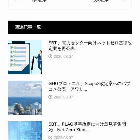
関連記事一覧
SBTi、電力セクター向けネットゼロ基準改
定案を再公表...
2026.08.07
GHGプロトコル、Scope2改定案へのパブ
コメ公表 アワリ...
2026.08.07
SBTi、FLAG基準改定に向け意見募集開
始 Net-Zero Stan...
2026.08.07