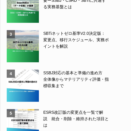
要ーSSBJ・CSRD・SBTiに共通す
る実務基盤とは
SBTiネットゼロ基準V2.0決定版：
3
変更点、移行スケジュール、実務ポ
イントを解説
SSBJ対応の基本と準備の進め方
4
全体像からマテリアリティ評価・指
標収集まで
ESRS改訂版の変更点を一覧で解
5
説 統合・削除・維持された項目と
は