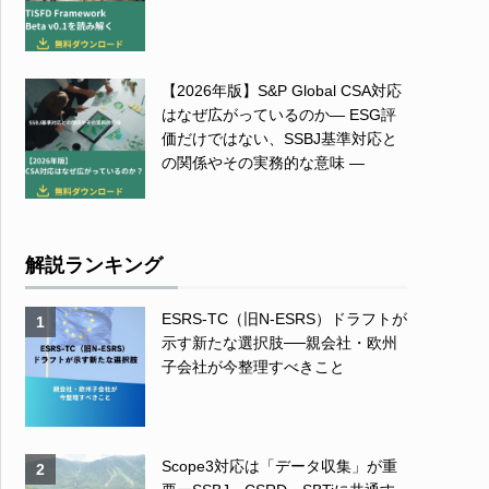
【2026年版】S&P Global CSA対応
はなぜ広がっているのか― ESG評
価だけではない、SSBJ基準対応と
の関係やその実務的な意味 ―
解説ランキング
ESRS-TC（旧N-ESRS）ドラフトが
1
示す新たな選択肢──親会社・欧州
子会社が今整理すべきこと
Scope3対応は「データ収集」が重
2