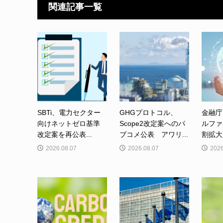
関連記事一覧
SBTi、電力セクター
GHGプロトコル、
金融庁
向けネットゼロ基準
Scope2改定案へのパ
ルファ
改定案を再公表...
ブコメ公表 アワリ...
割拡大
2026.08.07
2026.08.07
2026