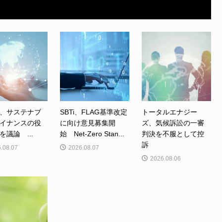
、サステナブ
SBTi、FLAG基準改定
トータルエナジー
イナンスの役
に向け意見募集開
ズ、気候訴訟の一審
を議論 ...
始 Net-Zero Stan...
判決を不服として控
訴
.08.07
2026.08.07
2026.08.06