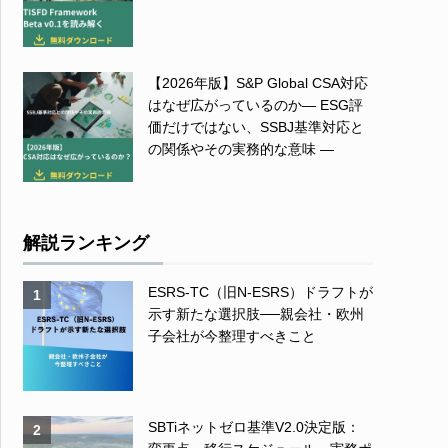
【2026年版】S&P Global CSA対応
はなぜ広がっているのか― ESG評
価だけではない、SSBJ基準対応と
の関係やその実務的な意味 ―
解説ランキング
ESRS-TC（旧N-ESRS）ドラフトが
1
示す新たな選択肢──親会社・欧州
子会社が今整理すべきこと
SBTiネットゼロ基準V2.0決定版：
2