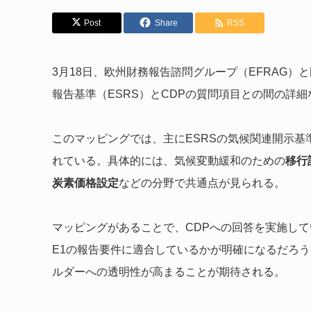
Post
Share
RSS
3月18日、欧州財務報告諮問グループ（EFRAG）
報告基準（ESRS）とCDPの質問項目との間の詳
このマッピングでは、主にESRSの気候関連開示基準
れている。具体的には、気候変動緩和のための
移行
炭素価格設定
などの分野で共通点が見られる。
マッピングがあることで、CDPへの回答を実施して
E1の報告要件に適合しているかが明確になるだろう
ルダーへの透明性が高まることが期待される。