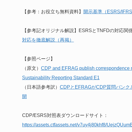
【参考：お役立ち無料資料】
開示基準（ESRS/IF
【参考記オリジナル解説】ESRSとTNFDの対応関
対応を徹底解説（再掲）
【参照ページ】
（原文）
CDP and EFRAG publish correspondence 
Sustainability Reporting Standard E1
（日本語参考訳）
CDPとEFRAGがCDP質問バ
開
CDP/ESRS対照表ダウンロードサイト：
https://assets.ctfassets.net/v7uy4j80khf8/Uejz