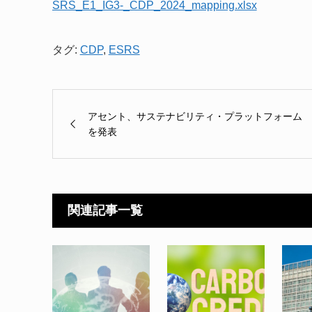
SRS_E1_IG3-_CDP_2024_mapping.xlsx
タグ:
CDP
,
ESRS
アセント、サステナビリティ・プラットフォーム
を発表
関連記事一覧