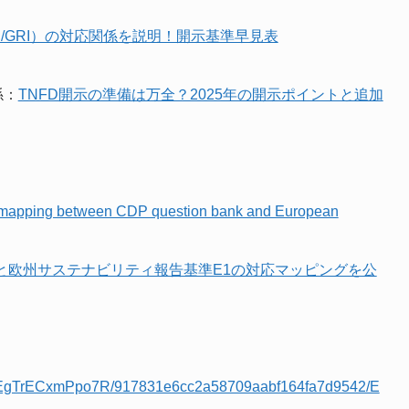
RS/GRI）の対応関係を説明！開示基準早見表
係：
TNFD開示の準備は万全？2025年の開示ポイントと追加
mapping between CDP question bank and European
ンクと欧州サステナビリティ報告基準E1の対応マッピングを公
QUumEgTrECxmPpo7R/917831e6cc2a58709aabf164fa7d9542/E