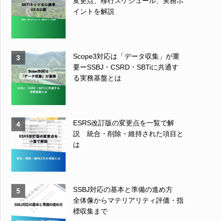
変更点、移行スケジュール、実務ポ
イントを解説
Scope3対応は「データ収集」が重
3
要ーSSBJ・CSRD・SBTiに共通す
る実務基盤とは
ESRS改訂版の変更点を一覧で解
4
説 統合・削除・維持された項目と
は
SSBJ対応の基本と準備の進め方
5
全体像からマテリアリティ評価・指
標収集まで