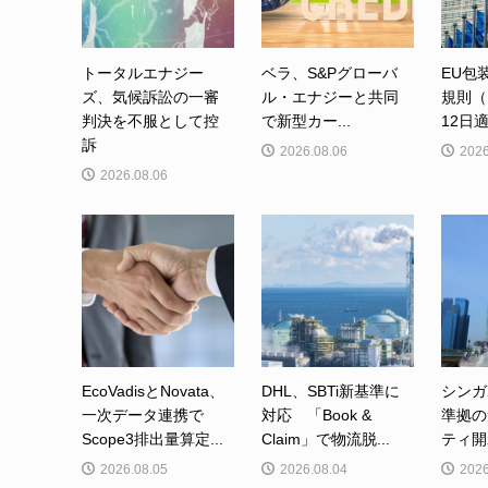
トータルエナジー
ベラ、S&Pグローバ
EU包
ズ、気候訴訟の一審
ル・エナジーと共同
規則（
判決を不服として控
で新型カー...
12日適
訴
2026.08.06
2026
2026.08.06
EcoVadisとNovata、
DHL、SBTi新基準に
シンガ
一次データ連携で
対応 「Book &
準拠の
Scope3排出量算定...
Claim」で物流脱...
ティ開
2026.08.05
2026.08.04
2026