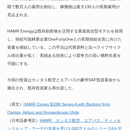
階で数百人の雇用を創出し、稼働後は最大130人の長期雇用が
見込まれる。
HAMR Energyは既存副産物を活用する垂直統合型モデルを採用
し、持続可能林業企業OneFortyOneとの長期供給合意に向けた
覚書を締結している。この手法は代替原料と比べライフサイク
ル排出量が低く、実績ある技術により競争力の高い燃料生産を
可能にする。
今回の投資はカンタス航空とエアバスの豪州SAF投資基金から
拠出され、既存投資家も再出資した。
（原文）
HAMR Closes $10M Series A with Backing from
Qantas, Airbus and thyssenkrupp Uhde
（日本語参考訳）
HAMR、カンタス航空、エアバス、ティッセ
ンクルップ・ウーデの支援を受け1,000万ドルのシリーズAを完