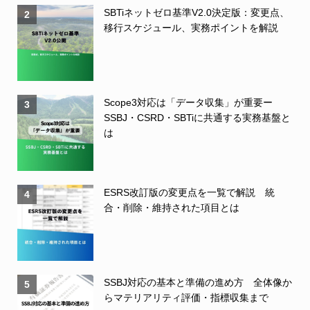
SBTiネットゼロ基準V2.0決定版：変更点、
2
移行スケジュール、実務ポイントを解説
Scope3対応は「データ収集」が重要ー
3
SSBJ・CSRD・SBTiに共通する実務基盤と
は
ESRS改訂版の変更点を一覧で解説 統
4
合・削除・維持された項目とは
SSBJ対応の基本と準備の進め方 全体像か
5
らマテリアリティ評価・指標収集まで