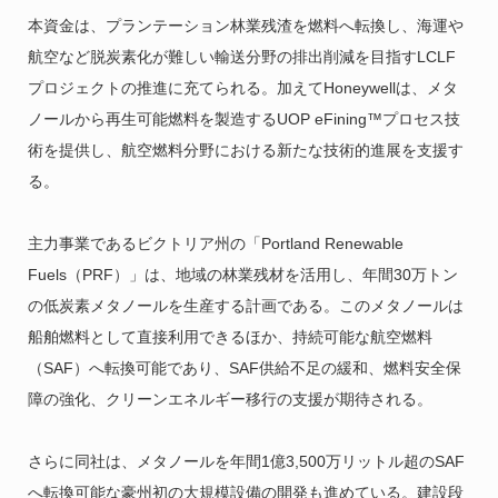
本資金は、プランテーション林業残渣を燃料へ転換し、海運や
航空など脱炭素化が難しい輸送分野の排出削減を目指すLCLF
プロジェクトの推進に充てられる。加えてHoneywellは、メタ
ノールから再生可能燃料を製造するUOP eFining™プロセス技
術を提供し、航空燃料分野における新たな技術的進展を支援す
る。
主力事業であるビクトリア州の「Portland Renewable
Fuels（PRF）」は、地域の林業残材を活用し、年間30万トン
の低炭素メタノールを生産する計画である。このメタノールは
船舶燃料として直接利用できるほか、持続可能な航空燃料
（SAF）へ転換可能であり、SAF供給不足の緩和、燃料安全保
障の強化、クリーンエネルギー移行の支援が期待される。
さらに同社は、メタノールを年間1億3,500万リットル超のSAF
へ転換可能な豪州初の大規模設備の開発も進めている。建設段