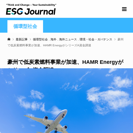
循環型社会
最新記事
循環型社会
,
海外
,
海外ニュース
,
環境・社会・ガバナンス
豪州
で低炭素燃料事業が加速、HAMR EnergyがシリーズA資金調達
豪州で低炭素燃料事業が加速、HAMR Energyが
シリーズA資金調達