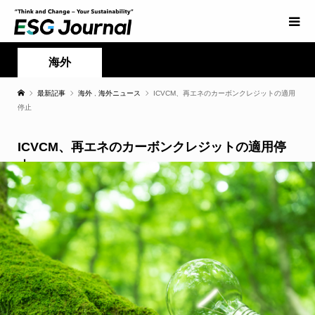
海外
最新記事
海外
,
海外ニュース
ICVCM、再エネのカーボンクレジットの適用
停止
ICVCM、再エネのカーボンクレジットの適用停
止