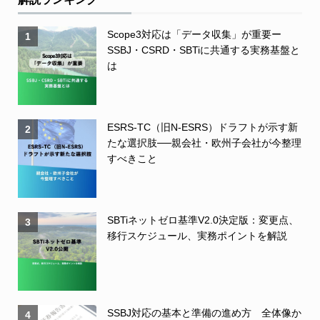
Scope3対応は「データ収集」が重要ー
1
SSBJ・CSRD・SBTiに共通する実務基盤と
は
ESRS-TC（旧N-ESRS）ドラフトが示す新
2
たな選択肢──親会社・欧州子会社が今整理
すべきこと
SBTiネットゼロ基準V2.0決定版：変更点、
3
移行スケジュール、実務ポイントを解説
SSBJ対応の基本と準備の進め方 全体像か
4