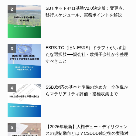
SBTiネットゼロ基準V2.0決定版：変更点、
2
移行スケジュール、実務ポイントを解説
ESRS-TC（旧N-ESRS）ドラフトが示す新
3
たな選択肢──親会社・欧州子会社が今整理
すべきこと
SSBJ対応の基本と準備の進め方 全体像か
4
らマテリアリティ評価・指標収集まで
【2026年最新】人権デュー・ディリジェン
5
スの規制動向とは？CSDDD確定後の実務対