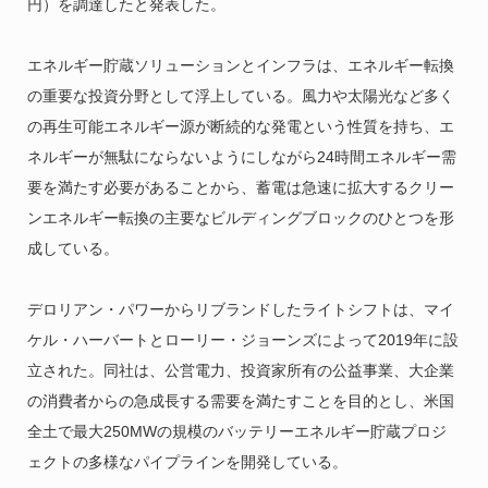
円）を調達したと発表した。
エネルギー貯蔵ソリューションとインフラは、エネルギー転換
の重要な投資分野として浮上している。風力や太陽光など多く
の再生可能エネルギー源が断続的な発電という性質を持ち、エ
ネルギーが無駄にならないようにしながら24時間エネルギー需
要を満たす必要があることから、蓄電は急速に拡大するクリー
ンエネルギー転換の主要なビルディングブロックのひとつを形
成している。
デロリアン・パワーからリブランドしたライトシフトは、マイ
ケル・ハーバートとローリー・ジョーンズによって2019年に設
立された。同社は、公営電力、投資家所有の公益事業、大企業
の消費者からの急成長する需要を満たすことを目的とし、米国
全土で最大250MWの規模のバッテリーエネルギー貯蔵プロジ
ェクトの多様なパイプラインを開発している。