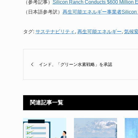
（参考記事）
Silicon Ranch Conducts $600 Million E
（日本語参考訳）
再生可能エネルギー事業者Silico
タグ:
サステナビリティ
,
再生可能エネルギー
,
気候
インド、「グリーン水素戦略」を承認
関連記事一覧