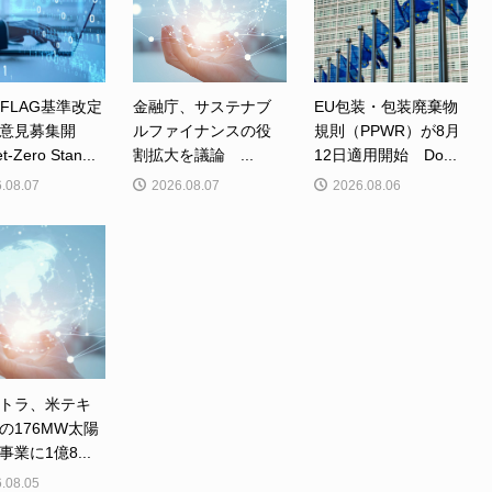
、FLAG基準改定
金融庁、サステナブ
EU包装・包装廃棄物
意見募集開
ルファイナンスの役
規則（PPWR）が8月
Zero Stan...
割拡大を議論 ...
12日適用開始 Do...
.08.07
2026.08.07
2026.08.06
トラ、米テキ
の176MW太陽
業に1億8...
.08.05