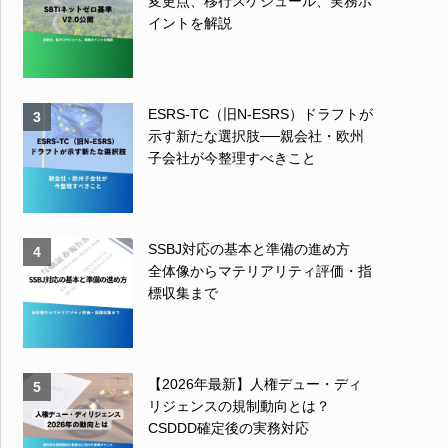
変更点、移行スケジュール、実務ポ
イントを解説
ESRS-TC（旧N-ESRS）ドラフトが
3
示す新たな選択肢──親会社・欧州
子会社が今整理すべきこと
SSBJ対応の基本と準備の進め方
4
全体像からマテリアリティ評価・指
標収集まで
【2026年最新】人権デュー・ディ
5
リジェンスの規制動向とは？
CSDDD確定後の実務対応