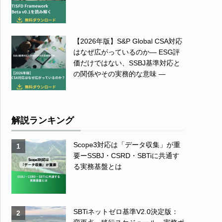
【2026年版】S&P Global CSA対応
はなぜ広がっているのか― ESG評
価だけではない、SSBJ基準対応と
の関係やその実務的な意味 ―
解説ランキング
Scope3対応は「データ収集」が重
1
要ーSSBJ・CSRD・SBTiに共通す
る実務基盤とは
SBTiネットゼロ基準V2.0決定版：
2