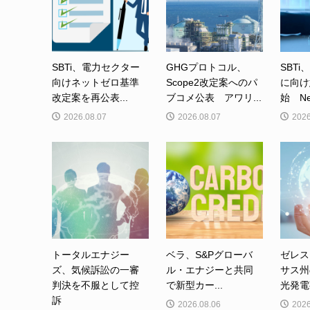
SBTi、電力セクター
GHGプロトコル、
SBTi
向けネットゼロ基準
Scope2改定案へのパ
に向け
改定案を再公表...
ブコメ公表 アワリ...
始 Net-
2026.08.07
2026.08.07
2026
トータルエナジー
ベラ、S&Pグローバ
ゼレス
ズ、気候訴訟の一審
ル・エナジーと共同
サス州
判決を不服として控
で新型カー...
光発電事
訴
2026.08.06
2026