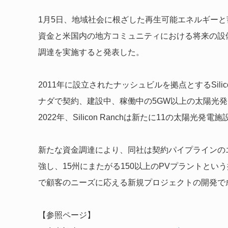
1月5日、地域社会に根ざした再生可能エネルギーと蓄電
資金と米国内の地方コミュニティにおける将来の設備
調達を実施すると発表した。
2011年に設立されたナッシュビルを拠点とするSili
ナダで契約、建設中、稼働中の5GW以上の太陽光
2022年、Silicon Ranchは新たに11の太陽
新たな資金調達により、同社は契約パイプラインの
強し、15州にまたがる150以上のPVプラントと
で顧客のニーズに応える新規プロジェクトの開発で
【参照ページ】