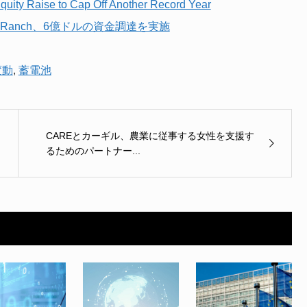
quity Raise to Cap Off Another Record Year
n Ranch、6億ドルの資金調達を実施
変動
,
蓄電池
CAREとカーギル、農業に従事する女性を支援す
るためのパートナー...