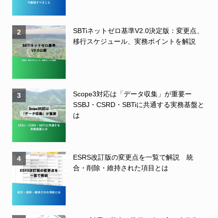
SBTiネットゼロ基準V2.0決定版：変更点、
2
移行スケジュール、実務ポイントを解説
Scope3対応は「データ収集」が重要ー
3
SSBJ・CSRD・SBTiに共通する実務基盤と
は
ESRS改訂版の変更点を一覧で解説 統
4
合・削除・維持された項目とは