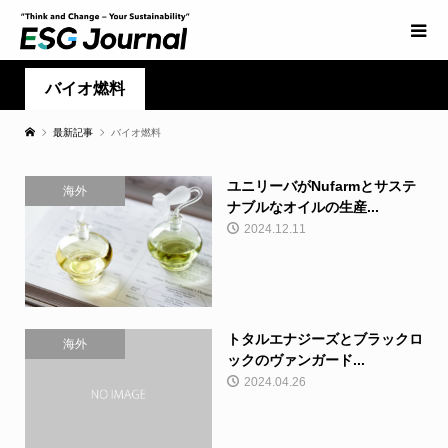
バイオ燃料
最新記事
バイオ燃料
ユニリーバがNufarmとサステ
海外
ナブルなオイルの生産...
2024.12.11
トタルエナジーズとブラックロ
海外
ックのヴァンガード...
2024.04.26