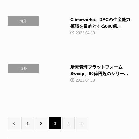
Climeworks、DACの生産能力
海外
拡張を目的とする800億...
2022.04.10
炭素管理プラットフォーム
海外
Sweep、90億円超のシリー...
2022.04.10
1
2
3
4

