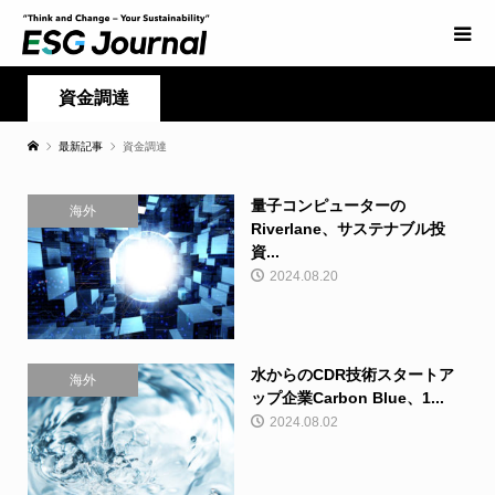
資金調達
最新記事
資金調達
量子コンピューターの
海外
Riverlane、サステナブル投
資...
2024.08.20
水からのCDR技術スタートア
海外
ップ企業Carbon Blue、1...
2024.08.02