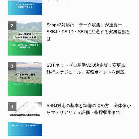
Scope3対応は「データ収集」が重要ー
2
SSBJ・CSRD・SBTiに共通する実務基盤と
は
SBTiネットゼロ基準V2.0決定版：変更点、
3
移行スケジュール、実務ポイントを解説
SSBJ対応の基本と準備の進め方 全体像か
4
らマテリアリティ評価・指標収集まで