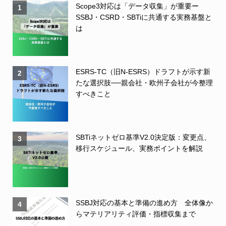
Scope3対応は「データ収集」が重要ー
1
SSBJ・CSRD・SBTiに共通する実務基盤と
は
ESRS-TC（旧N-ESRS）ドラフトが示す新
2
たな選択肢──親会社・欧州子会社が今整理
すべきこと
SBTiネットゼロ基準V2.0決定版：変更点、
3
移行スケジュール、実務ポイントを解説
SSBJ対応の基本と準備の進め方 全体像か
4
らマテリアリティ評価・指標収集まで