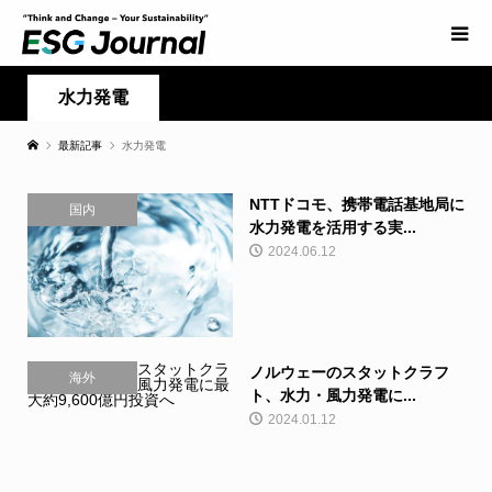
水力発電
最新記事
水力発電
NTTドコモ、携帯電話基地局に
国内
水力発電を活用する実...
2024.06.12
ノルウェーのスタットクラフ
海外
ト、水力・風力発電に...
2024.01.12