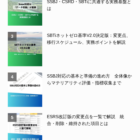
SSBJ・CSRD・SBTiに共通する実務基盤と
は
SBTiネットゼロ基準V2.0決定版：変更点、
3
移行スケジュール、実務ポイントを解説
SSBJ対応の基本と準備の進め方 全体像か
4
らマテリアリティ評価・指標収集まで
ESRS改訂版の変更点を一覧で解説 統
5
合・削除・維持された項目とは