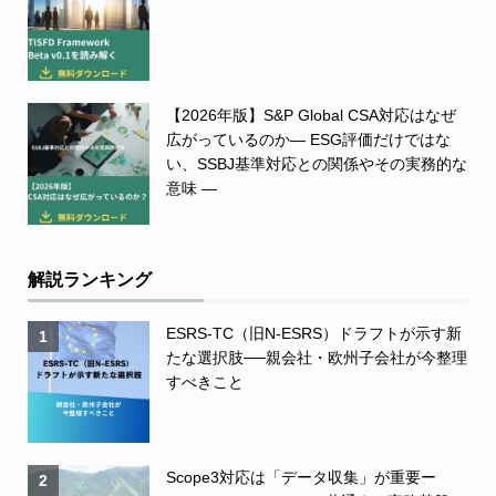
【2026年版】S&P Global CSA対応はなぜ
広がっているのか― ESG評価だけではな
い、SSBJ基準対応との関係やその実務的な
意味 ―
解説ランキング
ESRS-TC（旧N-ESRS）ドラフトが示す新
1
たな選択肢──親会社・欧州子会社が今整理
すべきこと
Scope3対応は「データ収集」が重要ー
2