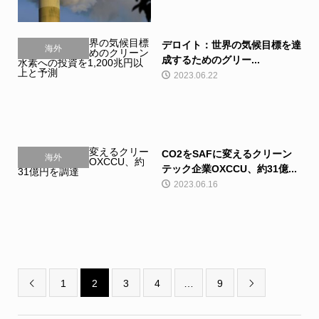
デロイト：世界の気候目標を達
海外
成するためのグリー...
2023.06.22
CO2をSAFに変えるクリーン
海外
テック企業OXCCU、約31億...
2023.06.16
1
2
3
4
…
9

