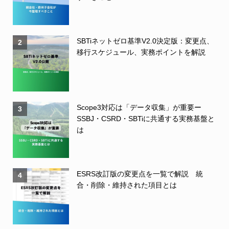
SBTiネットゼロ基準V2.0決定版：変更点、
2
移行スケジュール、実務ポイントを解説
Scope3対応は「データ収集」が重要ー
3
SSBJ・CSRD・SBTiに共通する実務基盤と
は
ESRS改訂版の変更点を一覧で解説 統
4
合・削除・維持された項目とは