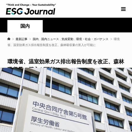
国内
最新記事
国内
,
国内ニュース
,
気候変動
,
環境・社会・ガバナンス
環境
省、温室効果ガス排出報告制度を改正、森林吸収量の算入が可能に
環境省、温室効果ガス排出報告制度を改正、森林
吸収量の算入が可能に