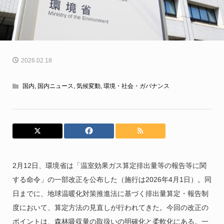
2026.02.18
国内
,
国内ニュース
,
気候変動
,
環境・社会・ガバナンス
2月12日、環境省は「温室効果ガス算定排出量等の報告等に関
する命令」の一部改正を公布した（施行は2026年4月1日）。同
日までに、地球温暖化対策推進法に基づく排出量算定・報告制
度において、算定方法の見直しが行われてきた。今回の改正の
ポイントは、森林吸収量の取扱いの明確化と柔軟化にある。一