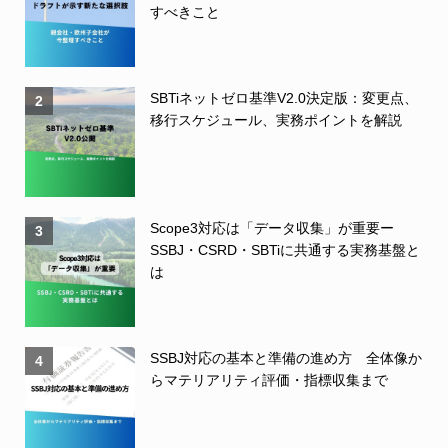
すべきこと
SBTiネットゼロ基準V2.0決定版：変更点、
2
移行スケジュール、実務ポイントを解説
Scope3対応は「データ収集」が重要ー
3
SSBJ・CSRD・SBTiに共通する実務基盤と
は
SSBJ対応の基本と準備の進め方 全体像か
4
らマテリアリティ評価・指標収集まで