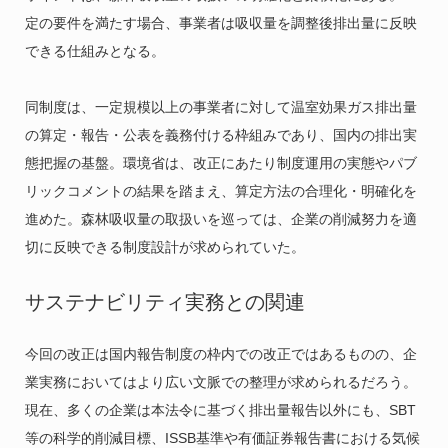
定の要件を満たす場合、事業者は吸収量を調整後排出量に反映
できる仕組みとなる。
同制度は、一定規模以上の事業者に対して温室効果ガス排出量
の算定・報告・公表を義務付ける枠組みであり、国内の排出実
態把握の基盤。環境省は、改正にあたり制度運用の実態やパブ
リックコメントの結果を踏まえ、算定方法の合理化・明確化を
進めた。森林吸収量の取扱いを巡っては、企業の削減努力を適
切に反映できる制度設計が求められていた。
サステナビリティ実務との関連
今回の改正は国内報告制度の枠内での改正ではあるものの、企
業実務においてはより広い文脈での整理が求められるだろう。
現在、多くの企業は本法令に基づく排出量報告以外にも、SBT
等の科学的削減目標、ISSB基準や有価証券報告書における気候