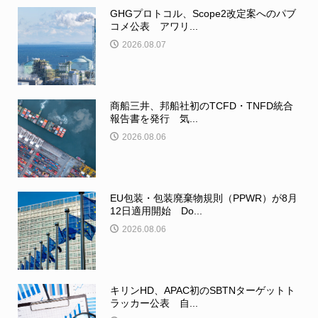
GHGプロトコル、Scope2改定案へのパブ
コメ公表 アワリ...
2026.08.07
商船三井、邦船社初のTCFD・TNFD統合
報告書を発行 気...
2026.08.06
EU包装・包装廃棄物規則（PPWR）が8月
12日適用開始 Do...
2026.08.06
キリンHD、APAC初のSBTNターゲットト
ラッカー公表 自...