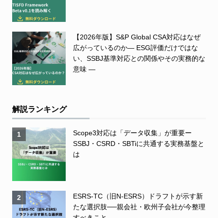
【2026年版】S&P Global CSA対応はなぜ
広がっているのか― ESG評価だけではな
い、SSBJ基準対応との関係やその実務的な
意味 ―
解説ランキング
Scope3対応は「データ収集」が重要ー
1
SSBJ・CSRD・SBTiに共通する実務基盤と
は
ESRS-TC（旧N-ESRS）ドラフトが示す新
2
たな選択肢──親会社・欧州子会社が今整理
すべきこと