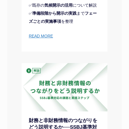
✅既存の
気候開示の活用
について解説
✅
準備段階から開示の実践
まで
フェー
ズごとの実施事項
を整理
READ MORE
財務と非財務情報のつながりを
どう説明するか──SSBJ基準対