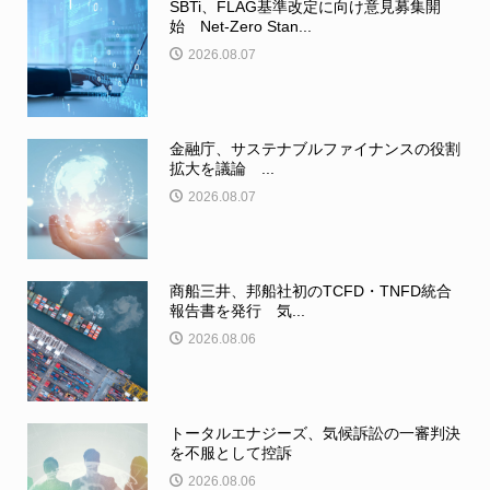
SBTi、FLAG基準改定に向け意見募集開
始 Net-Zero Stan...
2026.08.07
金融庁、サステナブルファイナンスの役割
拡大を議論 ...
2026.08.07
商船三井、邦船社初のTCFD・TNFD統合
報告書を発行 気...
2026.08.06
トータルエナジーズ、気候訴訟の一審判決
を不服として控訴
2026.08.06