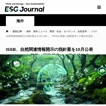
海外
最新記事
海外
,
海外ニュース
,
環境・社会・ガバナンス
,
自然資本
ISSB、
自然関連情報開示の指針案を10月公表へ TNFDを基盤に国際基準との整合性強化
ISSB、自然関連情報開示の指針案を10月公表
へ TNFDを基盤に国際基準との整合性強化