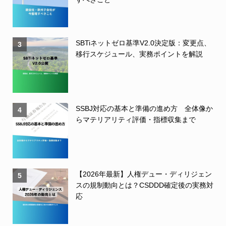
SBTiネットゼロ基準V2.0決定版：変更点、
3
移行スケジュール、実務ポイントを解説
SSBJ対応の基本と準備の進め方 全体像か
4
らマテリアリティ評価・指標収集まで
【2026年最新】人権デュー・ディリジェン
5
スの規制動向とは？CSDDD確定後の実務対
応