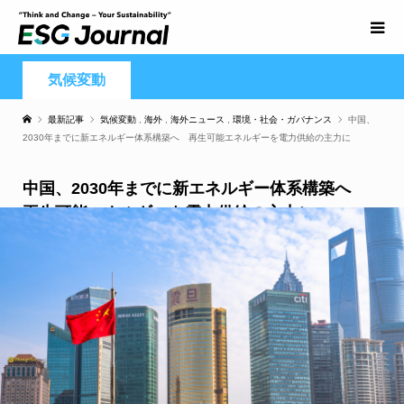
気候変動
最新記事
気候変動
,
海外
,
海外ニュース
,
環境・社会・ガバナンス
中国、
2030年までに新エネルギー体系構築へ 再生可能エネルギーを電力供給の主力に
中国、2030年までに新エネルギー体系構築へ
再生可能エネルギーを電力供給の主力に