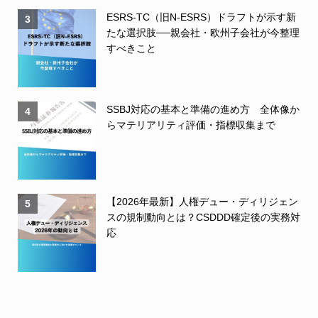
ESRS-TC（旧N-ESRS）ドラフトが示す新
3
たな選択肢──親会社・欧州子会社が今整理
すべきこと
SSBJ対応の基本と準備の進め方 全体像か
4
らマテリアリティ評価・指標収集まで
【2026年最新】人権デュー・ディリジェン
5
スの規制動向とは？CSDDD確定後の実務対
応