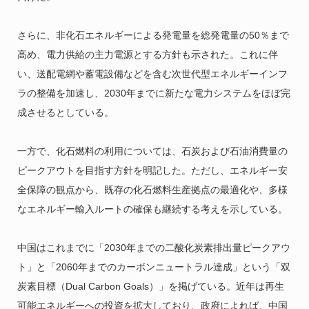
さらに、非化石エネルギーによる発電量を総発電量の50％まで
高め、電力供給の主力電源とする方針も示された。これに伴
い、送配電網や蓄電設備などを含む次世代型エネルギーインフ
ラの整備を加速し、2030年までに新たな電力システムをほぼ完
成させるとしている。
一方で、化石燃料の利用については、石炭および石油消費量の
ピークアウトを目指す方針を明記した。ただし、エネルギー安
全保障の観点から、既存の化石燃料生産拠点の最適化や、多様
なエネルギー輸入ルートの確保も継続する考えを示している。
中国はこれまでに「2030年までの二酸化炭素排出量ピークアウ
ト」と「2060年までのカーボンニュートラル達成」という「双
炭素目標（Dual Carbon Goals）」を掲げている。近年は再生
可能エネルギーへの投資を拡大しており、政府によれば、中国