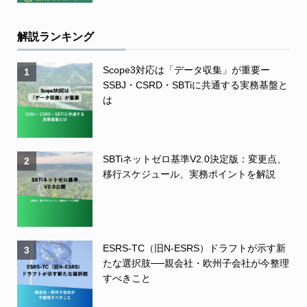
解説ランキング
Scope3対応は「データ収集」が重要ー
1
SSBJ・CSRD・SBTiに共通する実務基盤と
は
SBTiネットゼロ基準V2.0決定版：変更点、
2
移行スケジュール、実務ポイントを解説
ESRS-TC（旧N-ESRS）ドラフトが示す新
3
たな選択肢──親会社・欧州子会社が今整理
すべきこと