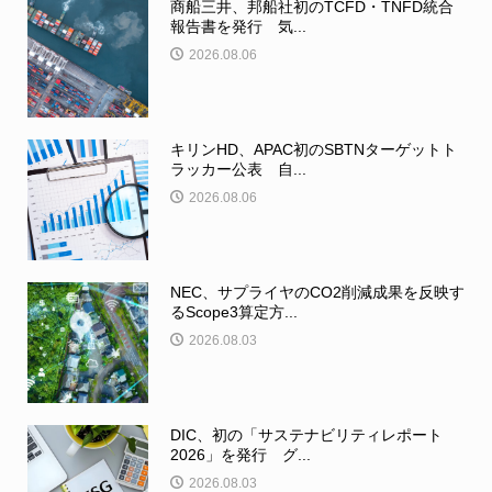
商船三井、邦船社初のTCFD・TNFD統合
報告書を発行 気...
2026.08.06
キリンHD、APAC初のSBTNターゲットト
ラッカー公表 自...
2026.08.06
NEC、サプライヤのCO2削減成果を反映す
るScope3算定方...
2026.08.03
DIC、初の「サステナビリティレポート
2026」を発行 グ...
2026.08.03