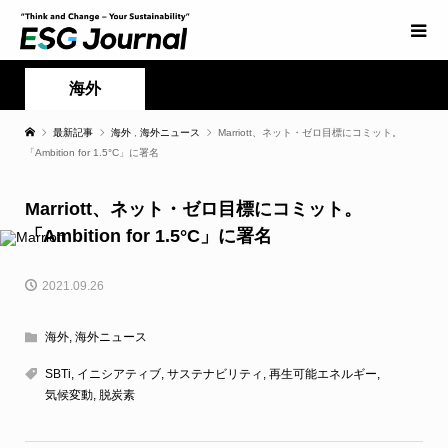
海外
最新記事
海外
,
海外ニュース
Marriott、ネット・ゼロ目標にコミット。
「Ambition for 1.5°C」に署名
Marriott、ネット・ゼロ目標にコミット。
「Ambition for 1.5°C」に署名
2021.09.26
海外
,
海外ニュース
SBTi
,
イニシアティブ
,
サステナビリティ
,
再生可能エネルギー
,
気候変動
,
脱炭素