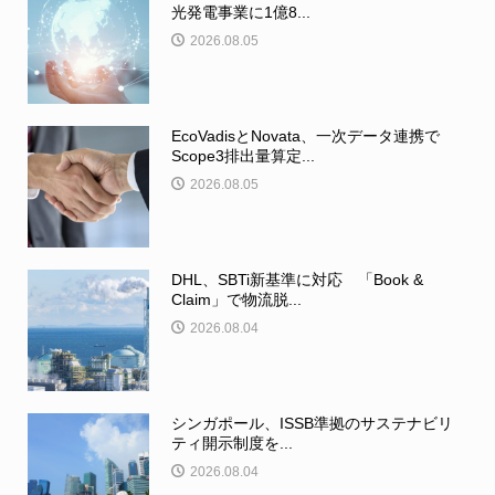
光発電事業に1億8...
2026.08.05
EcoVadisとNovata、一次データ連携で
Scope3排出量算定...
2026.08.05
DHL、SBTi新基準に対応 「Book &
Claim」で物流脱...
2026.08.04
シンガポール、ISSB準拠のサステナビリ
ティ開示制度を...
2026.08.04