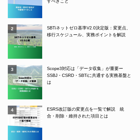
すべきこと
SBTiネットゼロ基準V2.0決定版：変更点、
2
移行スケジュール、実務ポイントを解説
Scope3対応は「データ収集」が重要ー
3
SSBJ・CSRD・SBTiに共通する実務基盤と
は
ESRS改訂版の変更点を一覧で解説 統
4
合・削除・維持された項目とは