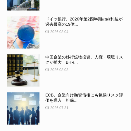
ドイツ銀行、2026年第2四半期の純利益が
過去最高の19億...
2026.08.04
中国企業の移行鉱物投資、人権・環境リス
クが拡大 BHR...
2026.08.03
ECB、企業向け融資債権にも気候リスク評
価を導入 担保...
2026.07.31