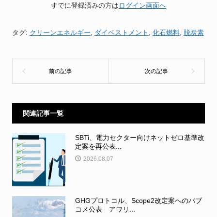
すでに登録済みの方は
ログイン画面へ
タグ:
クリーンエネルギー
,
ダイベストメント
,
化石燃料
,
脱炭素
関連記事一覧
SBTi、電力セクター向けネットゼロ基準改
定案を再公表...
2026.08.07
GHGプロトコル、Scope2改定案へのパブ
コメ公表 アワリ...