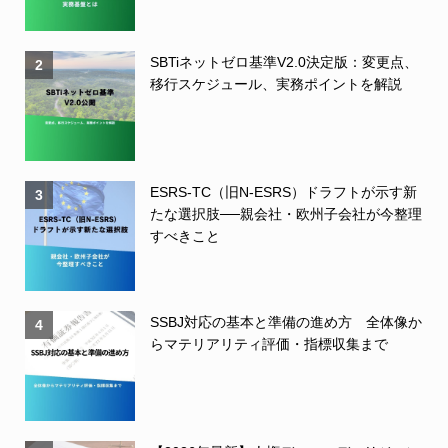
SBTiネットゼロ基準V2.0決定版：変更点、
2
移行スケジュール、実務ポイントを解説
ESRS-TC（旧N-ESRS）ドラフトが示す新
3
たな選択肢──親会社・欧州子会社が今整理
すべきこと
SSBJ対応の基本と準備の進め方 全体像か
4
らマテリアリティ評価・指標収集まで