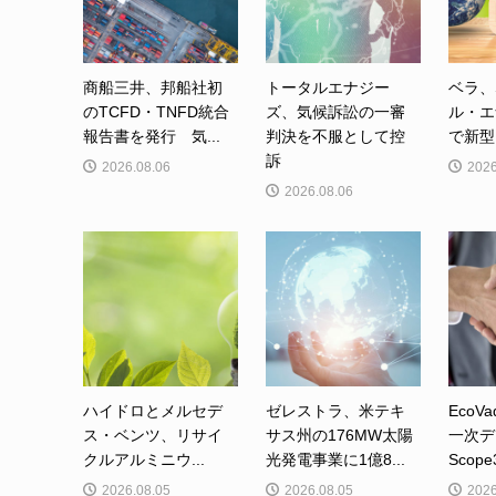
商船三井、邦船社初
トータルエナジー
ベラ、
のTCFD・TNFD統合
ズ、気候訴訟の一審
ル・エ
報告書を発行 気...
判決を不服として控
で新型カ
訴
2026.08.06
2026
2026.08.06
ハイドロとメルセデ
ゼレストラ、米テキ
EcoVa
ス・ベンツ、リサイ
サス州の176MW太陽
一次デ
クルアルミニウ...
光発電事業に1億8...
Scop
2026.08.05
2026.08.05
2026