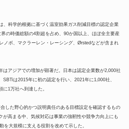
ative（SBTi）は、科学的根拠に基づく温室効果ガス削減目標の認定企業
界の時価総額の4割超を占め、90か国以上、ほぼ全主要産
レノボ、マクラーレン・レーシング、Ørstedなどが含まれ
はアジアでの増加が顕著だ。日本は認定企業数が2,000社
iは2015年に初の認定を行い、2021年に1,000社、
年初頭に1万社へ到達した。
に整合した野心的かつ説明責任のある目標設定を確認するもの
クが高まる中、気候対応は事業の強靭性や競争力向上にも
行動を大規模に支える役割を改めて示した。