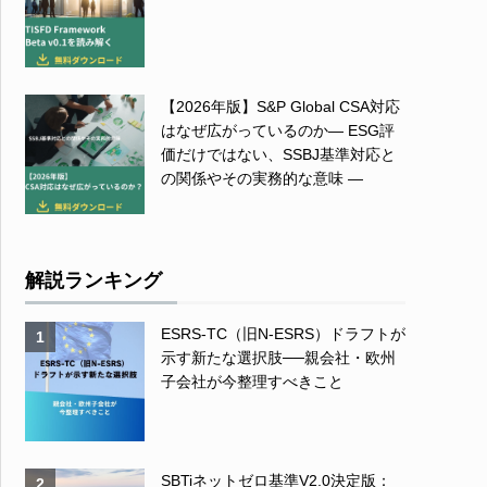
【2026年版】S&P Global CSA対応
はなぜ広がっているのか― ESG評
価だけではない、SSBJ基準対応と
の関係やその実務的な意味 ―
解説ランキング
ESRS-TC（旧N-ESRS）ドラフトが
1
示す新たな選択肢──親会社・欧州
子会社が今整理すべきこと
SBTiネットゼロ基準V2.0決定版：
2