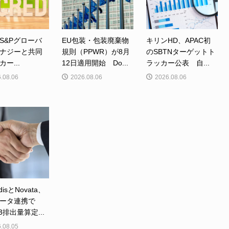
S&Pグローバ
EU包装・包装廃棄物
キリンHD、APAC初
ナジーと共同
規則（PPWR）が8月
のSBTNターゲットト
ー...
12日適用開始 Do...
ラッカー公表 自...
.08.06
2026.08.06
2026.08.06
disとNovata、
ータ連携で
e3排出量算定...
.08.05