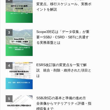
変更点、移行スケジュール、実務ポ
イントを解説
Scope3対応は「データ収集」が重
3
要ーSSBJ・CSRD・SBTiに共通す
る実務基盤とは
ESRS改訂版の変更点を一覧で解
4
説 統合・削除・維持された項目と
は
SSBJ対応の基本と準備の進め方
5
全体像からマテリアリティ評価・指
標収集まで