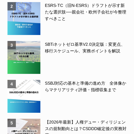
ESRS-TC（旧N-ESRS）ドラフトが示す新
2
たな選択肢──親会社・欧州子会社が今整理
すべきこと
SBTiネットゼロ基準V2.0決定版：変更点、
3
移行スケジュール、実務ポイントを解説
SSBJ対応の基本と準備の進め方 全体像か
4
らマテリアリティ評価・指標収集まで
【2026年最新】人権デュー・ディリジェン
5
スの規制動向とは？CSDDD確定後の実務対