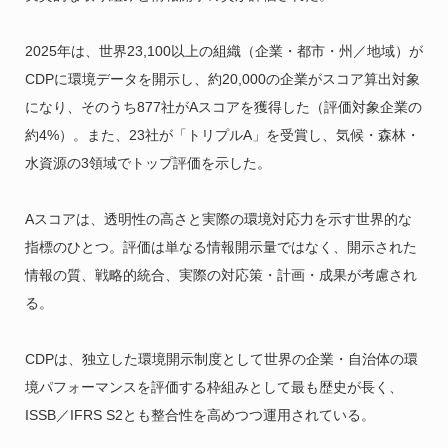
2025年は、世界23,100以上の組織（企業・都市・州／地域）が
CDPに環境データを開示し、約20,000の企業がスコア算出対象
になり、そのうち877社がAスコアを獲得した（評価対象企業の
約4%）。また、23社が「トリプルA」を受賞し、気候・森林・
水資源の3領域でトップ評価を示した。
Aスコアは、透明性の高さと実際の環境対応力を示す世界的な
指標のひとつ。評価は単なる情報開示量ではなく、開示された
情報の質、戦略的統合、実際の対応策・計画・成果が考慮され
る。
CDPは、独立した環境開示制度として世界の企業・自治体の環
境パフォーマンスを評価する枠組みとして最も歴史が長く、
ISSB／IFRS S2とも整合性を高めつつ運用されている。