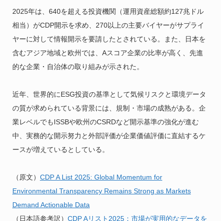
2025年は、640を超える投資機関（運用資産総額約127兆ドル
相当）がCDP開示を求め、270以上の主要バイヤーがサプライ
ヤーに対して情報開示を要請したとされている。また、日本を
含むアジア地域と欧州では、Aスコア企業の比率が高く、先進
的な企業・自治体の取り組みが示された。
近年、世界的にESG投資の基準として気候リスクと環境データ
の質が求められている背景には、規制・市場の成熟がある。企
業レベルでもISSBや欧州のCSRDなど開示基準の強化が進む
中、実務的な開示努力と外部評価が企業価値評価に直結するケ
ースが増えているとしている。
（原文）
CDP A List 2025: Global Momentum for
Environmental Transparency Remains Strong as Markets
Demand Actionable Data
（日本語参考訳）
CDP Aリスト2025：市場が実用的なデータを