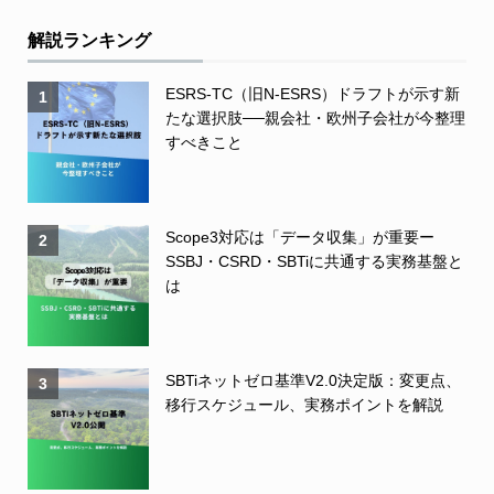
解説ランキング
ESRS-TC（旧N-ESRS）ドラフトが示す新
1
たな選択肢──親会社・欧州子会社が今整理
すべきこと
Scope3対応は「データ収集」が重要ー
2
SSBJ・CSRD・SBTiに共通する実務基盤と
は
SBTiネットゼロ基準V2.0決定版：変更点、
3
移行スケジュール、実務ポイントを解説