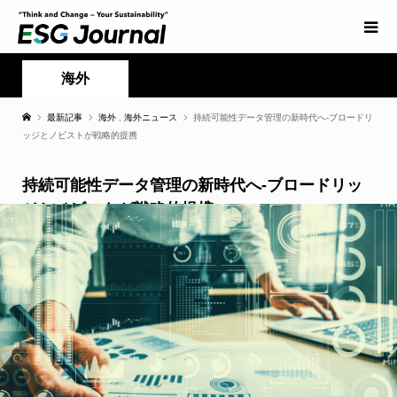
海外
最新記事
海外
,
海外ニュース
持続可能性データ管理の新時代へ-ブロードリ
ッジとノビストが戦略的提携
持続可能性データ管理の新時代へ-ブロードリッ
ジとノビストが戦略的提携