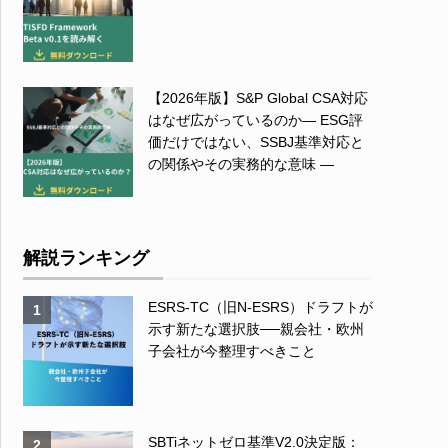
【2026年版】S&P Global CSA対応
はなぜ広がっているのか― ESG評
価だけではない、SSBJ基準対応と
の関係やその実務的な意味 ―
解説ランキング
ESRS-TC（旧N-ESRS）ドラフトが
1
示す新たな選択肢──親会社・欧州
子会社が今整理すべきこと
SBTiネットゼロ基準V2.0決定版：
2