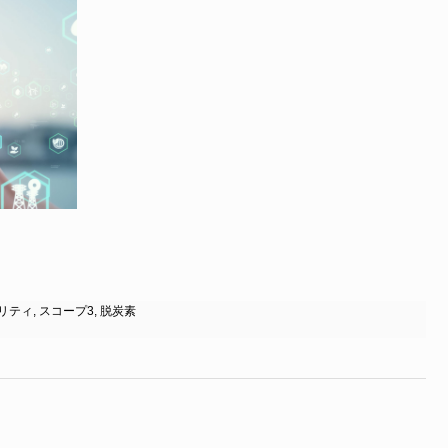
リティ
,
スコープ3
,
脱炭素