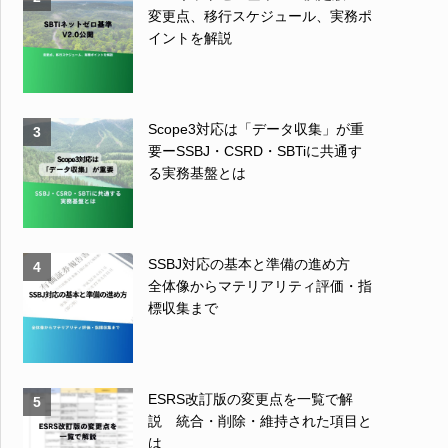
変更点、移行スケジュール、実務ポ
イントを解説
Scope3対応は「データ収集」が重
3
要ーSSBJ・CSRD・SBTiに共通す
る実務基盤とは
SSBJ対応の基本と準備の進め方
4
全体像からマテリアリティ評価・指
標収集まで
ESRS改訂版の変更点を一覧で解
5
説 統合・削除・維持された項目と
は