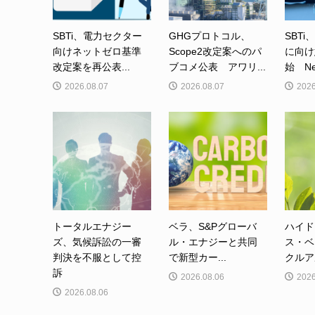
SBTi、電力セクター
GHGプロトコル、
SBTi
向けネットゼロ基準
Scope2改定案へのパ
に向け
改定案を再公表...
ブコメ公表 アワリ...
始 Net-
2026.08.07
2026.08.07
2026
トータルエナジー
ベラ、S&Pグローバ
ハイド
ズ、気候訴訟の一審
ル・エナジーと共同
ス・ベ
判決を不服として控
で新型カー...
クルア
訴
2026.08.06
2026
2026.08.06