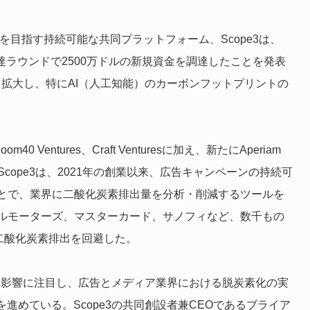
を目指す持続可能な共同プラットフォーム、Scope3は、
資金調達ラウンドで2500万ドルの新規資金を調達したことを発表
を拡大し、特にAI（人工知能）のカーボンフットプリントの
Ventures、Craft Venturesに加え、新たにAperiam
tsも参加した。Scope3は、2021年の創業以来、広告キャンペーンの持続可
とで、業界に二酸化炭素排出量を分析・削減するツールを
ルモーターズ、マスターカード、サノフィなど、数千もの
の二酸化炭素排出を回避した。
える影響に注目し、広告とメディア業界における脱炭素化の実
進めている。Scope3の共同創設者兼CEOであるブライア