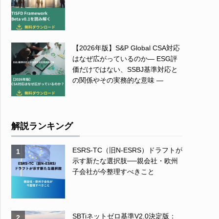
【2026年版】S&P Global CSA対応
はなぜ広がっているのか― ESG評
価だけではない、SSBJ基準対応と
の関係やその実務的な意味 ―
解説ランキング
ESRS-TC（旧N-ESRS）ドラフトが
1
示す新たな選択肢──親会社・欧州
子会社が今整理すべきこと
SBTiネットゼロ基準V2.0決定版：
2