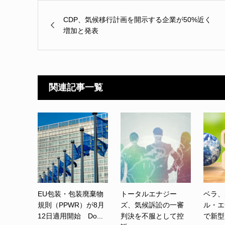
CDP、気候移行計画を開示する企業が50%近く
増加と発表
関連記事一覧
EU包装・包装廃棄物
トータルエナジー
ベラ、
規則（PPWR）が8月
ズ、気候訴訟の一審
ル・エ
12日適用開始 Do...
判決を不服として控
で新型カ