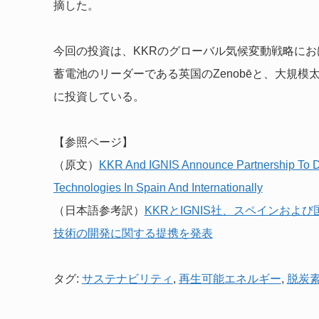
摘した。
今回の投資は、KKRのグローバル気候変動戦略にお
蓄電池のリーダーである英国のZenobēと、大規模太
に投資している。
【参照ページ】
（原文）
KKR And IGNIS Announce Partnership To 
Technologies In Spain And Internationally
（日本語参考訳）
KKRとIGNIS社、スペインお
技術の開発に関する提携を発表
タグ:
サステナビリティ
,
再生可能エネルギー
,
脱炭