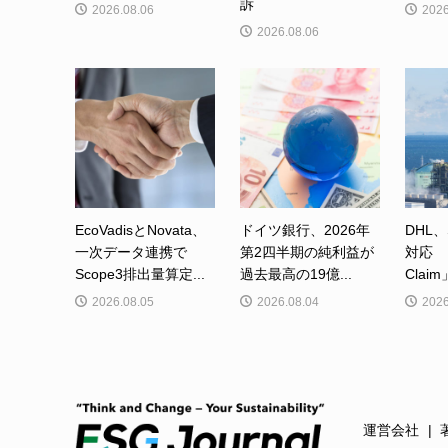
訴
2026.08.06
2026
2026.08.06
EcoVadisとNovata、
ドイツ銀行、2026年
DHL、
一次データ連携で
第2四半期の純利益が
対応 「
Scope3排出量算定...
過去最高の19億...
Clai
2026.08.05
2026.08.04
2026
運営会社