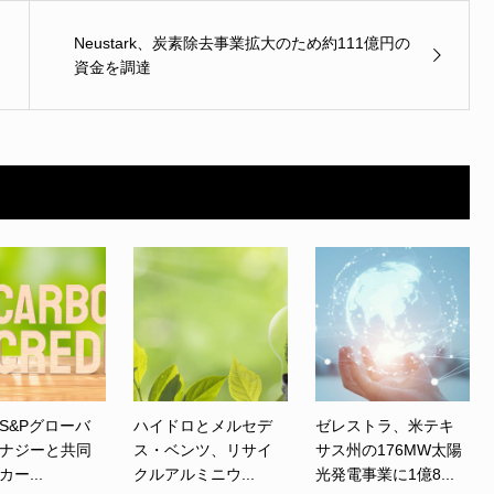
Neustark、炭素除去事業拡大のため約111億円の
資金を調達
S&Pグローバ
ハイドロとメルセデ
ゼレストラ、米テキ
ナジーと共同
ス・ベンツ、リサイ
サス州の176MW太陽
ー...
クルアルミニウ...
光発電事業に1億8...