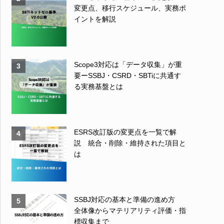
変更点、移行スケジュール、実務ポ
イントを解説
Scope3対応は「データ収集」が重
3
要ーSSBJ・CSRD・SBTiに共通す
る実務基盤とは
ESRS改訂版の変更点を一覧で解
4
説 統合・削除・維持された項目と
は
SSBJ対応の基本と準備の進め方
5
全体像からマテリアリティ評価・指
標収集まで