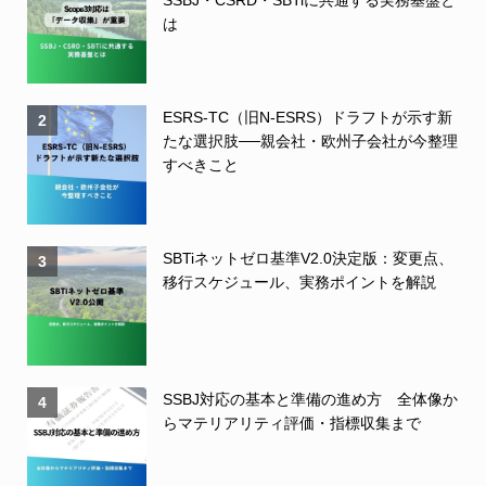
は
ESRS-TC（旧N-ESRS）ドラフトが示す新
2
たな選択肢──親会社・欧州子会社が今整理
すべきこと
SBTiネットゼロ基準V2.0決定版：変更点、
3
移行スケジュール、実務ポイントを解説
SSBJ対応の基本と準備の進め方 全体像か
4
らマテリアリティ評価・指標収集まで