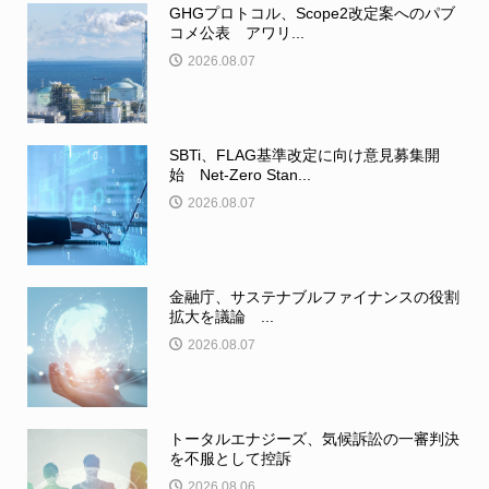
GHGプロトコル、Scope2改定案へのパブ
コメ公表 アワリ...
2026.08.07
SBTi、FLAG基準改定に向け意見募集開
始 Net-Zero Stan...
2026.08.07
金融庁、サステナブルファイナンスの役割
拡大を議論 ...
2026.08.07
トータルエナジーズ、気候訴訟の一審判決
を不服として控訴
2026.08.06