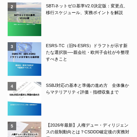
SBTiネットゼロ基準V2.0決定版：変更点、
2
移行スケジュール、実務ポイントを解説
ESRS-TC（旧N-ESRS）ドラフトが示す新
3
たな選択肢──親会社・欧州子会社が今整理
すべきこと
SSBJ対応の基本と準備の進め方 全体像か
4
らマテリアリティ評価・指標収集まで
【2026年最新】人権デュー・ディリジェン
5
スの規制動向とは？CSDDD確定後の実務対