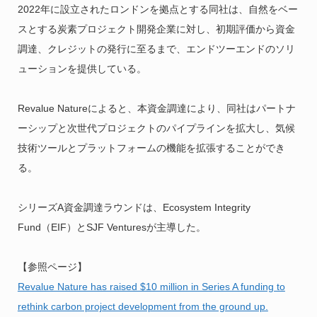
2022年に設立されたロンドンを拠点とする同社は、自然をベー
スとする炭素プロジェクト開発企業に対し、初期評価から資金
調達、クレジットの発行に至るまで、エンドツーエンドのソリ
ューションを提供している。
Revalue Natureによると、本資金調達により、同社はパートナ
ーシップと次世代プロジェクトのパイプラインを拡大し、気候
技術ツールとプラットフォームの機能を拡張することができ
る。
シリーズA資金調達ラウンドは、Ecosystem Integrity
Fund（EIF）とSJF Venturesが主導した。
【参照ページ】
Revalue Nature has raised $10 million in Series A funding to
rethink carbon project development from the ground up.