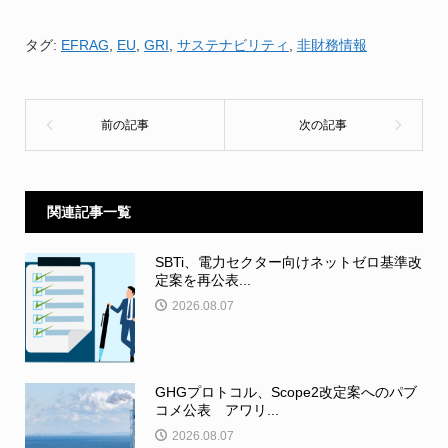
タグ:
EFRAG
,
EU
,
GRI
,
サステナビリティ
,
非財務情報
関連記事一覧
SBTi、電力セクター向けネットゼロ基準改
定案を再公表...
2026.08.07
GHGプロトコル、Scope2改定案へのパブ
コメ公表 アワリ...
2026.08.07