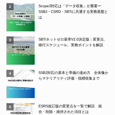
Scope3対応は「データ収集」が重要ー
2
SSBJ・CSRD・SBTiに共通する実務基盤と
は
SBTiネットゼロ基準V2.0決定版：変更点、
3
移行スケジュール、実務ポイントを解説
SSBJ対応の基本と準備の進め方 全体像か
4
らマテリアリティ評価・指標収集まで
ESRS改訂版の変更点を一覧で解説 統
5
合・削除・維持された項目とは