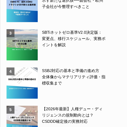
示す新たな選択肢──親会社・欧州
子会社が今整理すべきこと
SBTiネットゼロ基準V2.0決定版：
3
変更点、移行スケジュール、実務ポ
イントを解説
SSBJ対応の基本と準備の進め方
4
全体像からマテリアリティ評価・指
標収集まで
【2026年最新】人権デュー・ディ
5
リジェンスの規制動向とは？
CSDDD確定後の実務対応