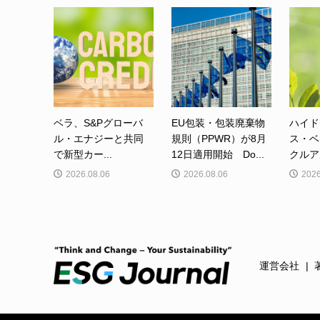
ベラ、S&Pグローバ
EU包装・包装廃棄物
ハイド
ル・エナジーと共同
規則（PPWR）が8月
ス・ベ
で新型カー...
12日適用開始 Do...
クルア
2026.08.06
2026.08.06
2026
運営会社