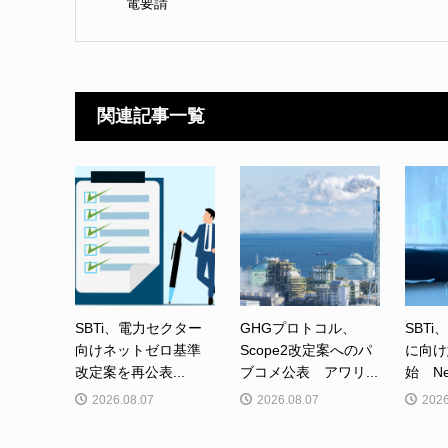
電要請
関連記事一覧
SBTi、電力セクター
GHGプロトコル、
SBTi
向けネットゼロ基準
Scope2改定案へのパ
に向け
改定案を再公表...
ブコメ公表 アワリ...
始 Net-
2026.08.07
2026.08.07
2026