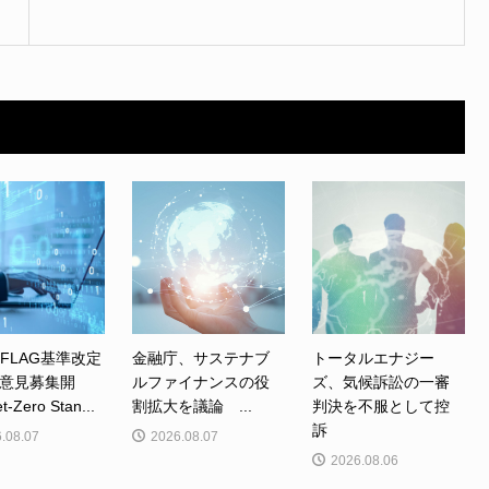
、FLAG基準改定
金融庁、サステナブ
トータルエナジー
意見募集開
ルファイナンスの役
ズ、気候訴訟の一審
Zero Stan...
割拡大を議論 ...
判決を不服として控
訴
.08.07
2026.08.07
2026.08.06