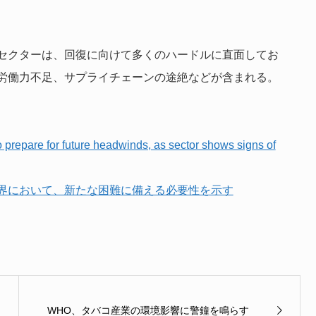
セクターは、回復に向けて多くのハードルに直面してお
労働力不足、サプライチェーンの途絶などが含まれる。
 prepare for future headwinds, as sector shows signs of
界において、新たな困難に備える必要性を示す
WHO、タバコ産業の環境影響に警鐘を鳴らす