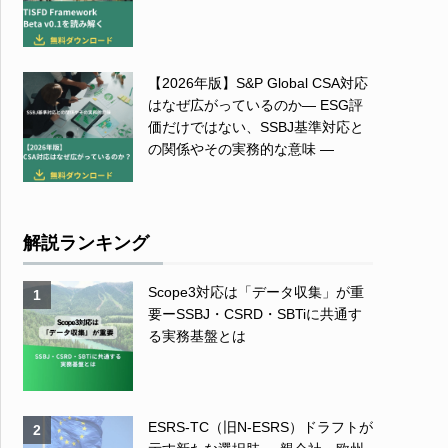
【2026年版】S&P Global CSA対応
はなぜ広がっているのか― ESG評
価だけではない、SSBJ基準対応と
の関係やその実務的な意味 ―
解説ランキング
Scope3対応は「データ収集」が重
1
要ーSSBJ・CSRD・SBTiに共通す
る実務基盤とは
ESRS-TC（旧N-ESRS）ドラフトが
2