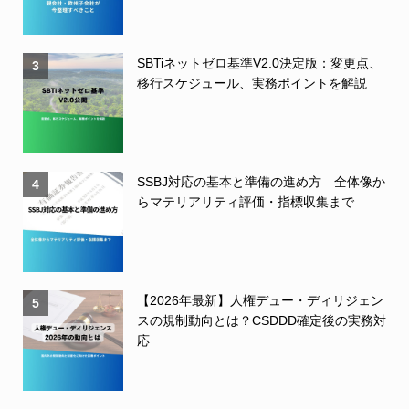
SBTiネットゼロ基準V2.0決定版：変更点、
3
移行スケジュール、実務ポイントを解説
SSBJ対応の基本と準備の進め方 全体像か
4
らマテリアリティ評価・指標収集まで
【2026年最新】人権デュー・ディリジェン
5
スの規制動向とは？CSDDD確定後の実務対
応