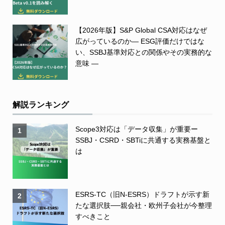
【2026年版】S&P Global CSA対応はなぜ
広がっているのか― ESG評価だけではな
い、SSBJ基準対応との関係やその実務的な
意味 ―
解説ランキング
Scope3対応は「データ収集」が重要ー
1
SSBJ・CSRD・SBTiに共通する実務基盤と
は
ESRS-TC（旧N-ESRS）ドラフトが示す新
2
たな選択肢──親会社・欧州子会社が今整理
すべきこと