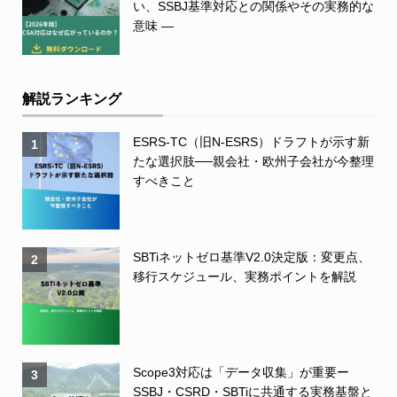
い、SSBJ基準対応との関係やその実務的な
意味 ―
解説ランキング
ESRS-TC（旧N-ESRS）ドラフトが示す新
1
たな選択肢──親会社・欧州子会社が今整理
すべきこと
SBTiネットゼロ基準V2.0決定版：変更点、
2
移行スケジュール、実務ポイントを解説
Scope3対応は「データ収集」が重要ー
3
SSBJ・CSRD・SBTiに共通する実務基盤と