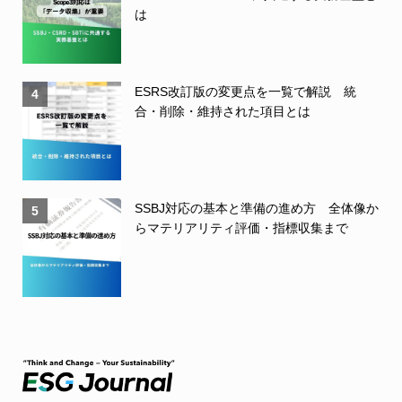
は
ESRS改訂版の変更点を一覧で解説 統
4
合・削除・維持された項目とは
SSBJ対応の基本と準備の進め方 全体像か
5
らマテリアリティ評価・指標収集まで