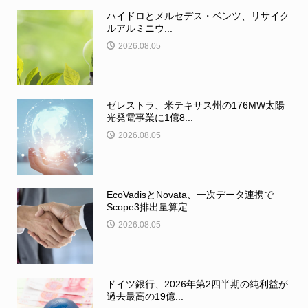
ハイドロとメルセデス・ベンツ、リサイク
ルアルミニウ...
2026.08.05
ゼレストラ、米テキサス州の176MW太陽
光発電事業に1億8...
2026.08.05
EcoVadisとNovata、一次データ連携で
Scope3排出量算定...
2026.08.05
ドイツ銀行、2026年第2四半期の純利益が
過去最高の19億...