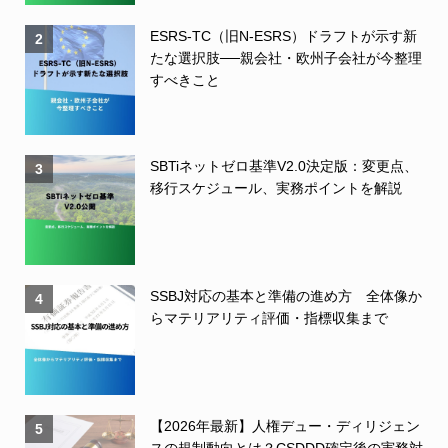
ESRS-TC（旧N-ESRS）ドラフトが示す新
2
たな選択肢──親会社・欧州子会社が今整理
すべきこと
SBTiネットゼロ基準V2.0決定版：変更点、
3
移行スケジュール、実務ポイントを解説
SSBJ対応の基本と準備の進め方 全体像か
4
らマテリアリティ評価・指標収集まで
【2026年最新】人権デュー・ディリジェン
5
スの規制動向とは？CSDDD確定後の実務対