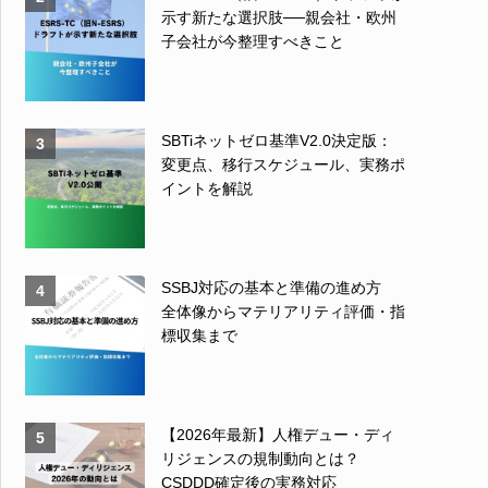
示す新たな選択肢──親会社・欧州
子会社が今整理すべきこと
SBTiネットゼロ基準V2.0決定版：
3
変更点、移行スケジュール、実務ポ
イントを解説
SSBJ対応の基本と準備の進め方
4
全体像からマテリアリティ評価・指
標収集まで
【2026年最新】人権デュー・ディ
5
リジェンスの規制動向とは？
CSDDD確定後の実務対応