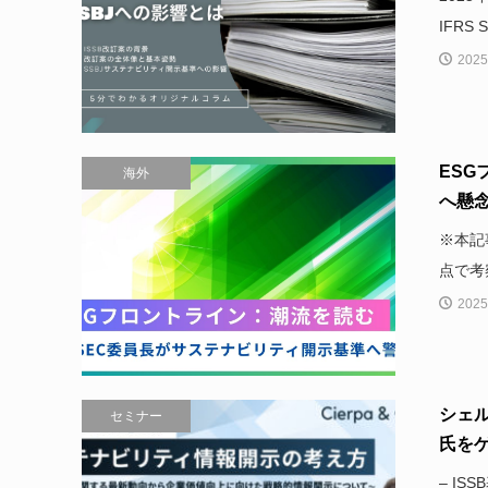
IFRS
2025
ESG
海外
へ懸
※本記
点で考
2025
シェ
セミナー
氏をゲ
– I