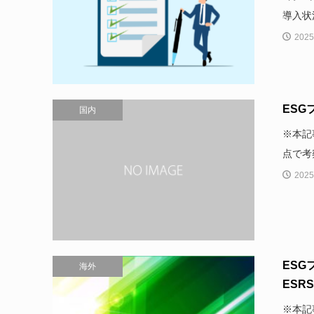
導入状
2025
ESG
国内
※本記
点で考
2025
ESG
海外
ESR
※本記