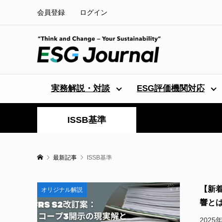
会員登録
ログイン
実務解説・対談
ESG評価機関対応
ISSB基準
最新記事
ISSB基準
【新着
オリジナル解説
響とは 
202