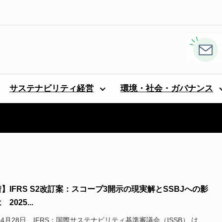
サステナビリティ経営
環境・社会・ガバナンス
】IFRS S2改訂案：スコープ3開示の現実解とSSBJへの影
2025...
5年4月28日、IFRS：国際サステナビリティ基準審議会（ISSB） は、