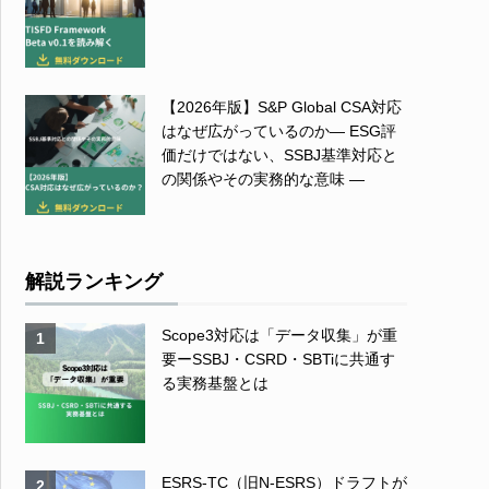
【2026年版】S&P Global CSA対応
はなぜ広がっているのか― ESG評
価だけではない、SSBJ基準対応と
の関係やその実務的な意味 ―
解説ランキング
Scope3対応は「データ収集」が重
1
要ーSSBJ・CSRD・SBTiに共通す
る実務基盤とは
ESRS-TC（旧N-ESRS）ドラフトが
2