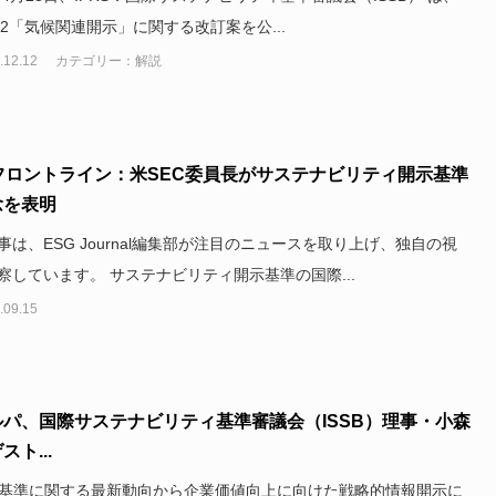
 S2「気候関連開示」に関する改訂案を公...
.12.12
カテゴリー：解説
フロントライン：米SEC委員長がサステナビリティ開示基準
念を表明
事は、ESG Journal編集部が注目のニュースを取り上げ、独自の視
察しています。 サステナビリティ開示基準の国際...
.09.15
ルパ、国際サステナビリティ基準審議会（ISSB）理事・小森
スト...
SSB基準に関する最新動向から企業価値向上に向けた戦略的情報開示に