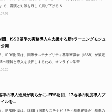
まで、講演と対談を通して掘り下げる &...
.07.02
S財団、ISSB基準の実務導入を支援する新eラーニングモジュ
を公開
3日、IFRS財団は、国際サステナビリティ基準審議会（ISSB）が策定
準の理解と導入を後押しするため、オンライン学習...
.06.25
B基準の導入進展が明らかに-IFRS財団、17地域の制度導入プ
イルを...
2日、IFRS財団は、ISSB（国際サステナビリティ基準審議会）基準の