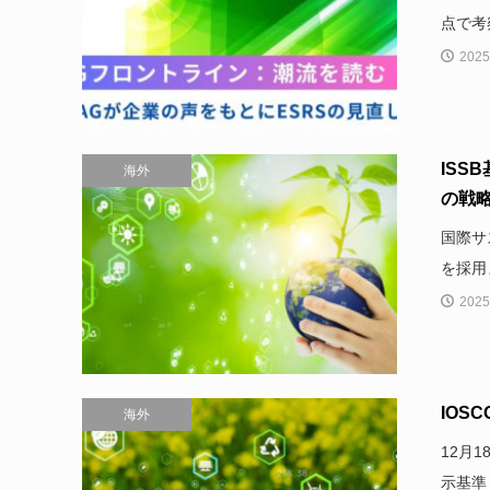
点で考察
2025
IS
海外
の戦略
国際サ
を採用
2025
IOS
海外
12月
示基準