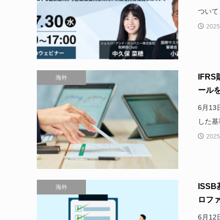
ついて
2025
IFR
海外
ール
6月1
した基
2025
ISS
海外
ロファ
6月1