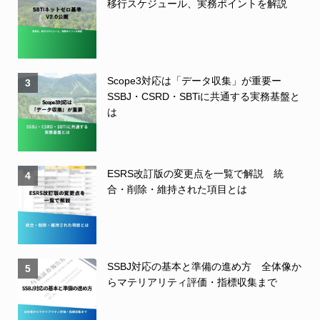
移行スケジュール、実務ポイントを解説
Scope3対応は「データ収集」が重要ー
3
SSBJ・CSRD・SBTiに共通する実務基盤と
は
ESRS改訂版の変更点を一覧で解説 統
4
合・削除・維持された項目とは
SSBJ対応の基本と準備の進め方 全体像か
5
らマテリアリティ評価・指標収集まで