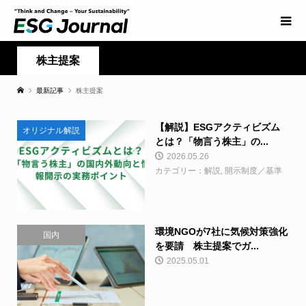
株主提案
最新記事
株主提案
【解説】ESGアクティビズム
オリジナル解説
とは？「物言う株主」の...
2026.05.26
カテゴリー：解説, 開示制度／基準
環境NGOが7社に気候対策強化
国内
を要請 株主提案でガ...
2025.05.01