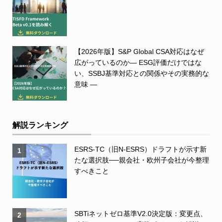
【2026年版】S&P Global CSA対応はなぜ
広がっているのか― ESG評価だけではな
い、SSBJ基準対応との関係やその実務的な
意味 ―
解説ランキング
ESRS-TC（旧N-ESRS）ドラフトが示す新
1
たな選択肢──親会社・欧州子会社が今整理
すべきこと
SBTiネットゼロ基準V2.0決定版：変更点、
2