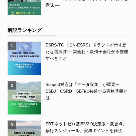
意味 ―
解説ランキング
ESRS-TC（旧N-ESRS）ドラフトが示す新
1
たな選択肢──親会社・欧州子会社が今整理
すべきこと
Scope3対応は「データ収集」が重要ー
2
SSBJ・CSRD・SBTiに共通する実務基盤と
は
SBTiネットゼロ基準V2.0決定版：変更点、
3
移行スケジュール、実務ポイントを解説