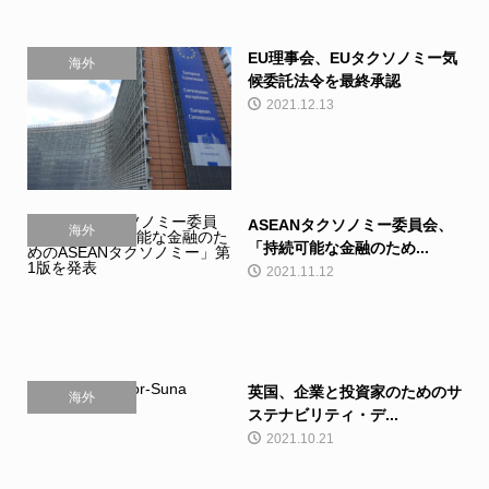
EU理事会、EUタクソノミー気
海外
候委託法令を最終承認
2021.12.13
ASEANタクソノミー委員会、
海外
「持続可能な金融のため...
2021.11.12
英国、企業と投資家のためのサ
海外
ステナビリティ・デ...
2021.10.21