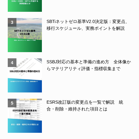
SBTiネットゼロ基準V2.0決定版：変更点、
3
移行スケジュール、実務ポイントを解説
SSBJ対応の基本と準備の進め方 全体像か
4
らマテリアリティ評価・指標収集まで
ESRS改訂版の変更点を一覧で解説 統
5
合・削除・維持された項目とは