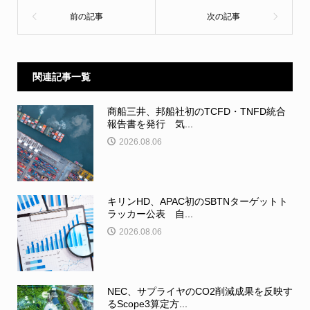
関連記事一覧
商船三井、邦船社初のTCFD・TNFD統合
報告書を発行 気...
2026.08.06
キリンHD、APAC初のSBTNターゲットト
ラッカー公表 自...
2026.08.06
NEC、サプライヤのCO2削減成果を反映す
るScope3算定方...