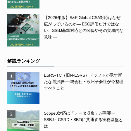
【2026年版】S&P Global CSA対応はなぜ
広がっているのか― ESG評価だけではな
い、SSBJ基準対応との関係やその実務的な
意味 ―
解説ランキング
ESRS-TC（旧N-ESRS）ドラフトが示す新
1
たな選択肢──親会社・欧州子会社が今整理
すべきこと
Scope3対応は「データ収集」が重要ー
2
SSBJ・CSRD・SBTiに共通する実務基盤と
は