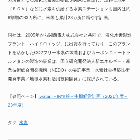
（ＦＣＶ）などに水素を供給する水素ステーションも国内は約
6割増の83カ所に、米国も累計23カ所に増やす計画。
同社は、2005年から関西電力株式会社と共同で、液化水素製造
プラント「ハイドロエッジ」に出資を行っており、このプラン
トを活かしたCO2フリー水素の製造およびカーボンニュートラ
ルメタンの製造の事業は、国立研究開発法人新エネルギー・産
業技術総合開発機構（NEDO）の委託事業「水素社会構築技術
開発事業／地域水素利活用技術開発」に採択されている。
【参照ページ】
Iwatani－IR情報－中期経営計画（2021年度～
23年度）
タグ:
水素