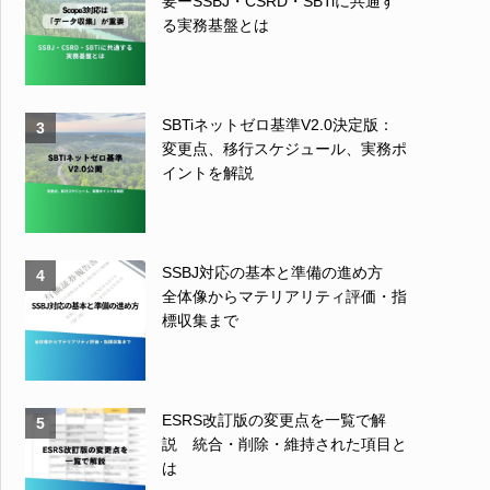
要ーSSBJ・CSRD・SBTiに共通す
る実務基盤とは
SBTiネットゼロ基準V2.0決定版：
3
変更点、移行スケジュール、実務ポ
イントを解説
SSBJ対応の基本と準備の進め方
4
全体像からマテリアリティ評価・指
標収集まで
ESRS改訂版の変更点を一覧で解
5
説 統合・削除・維持された項目と
は