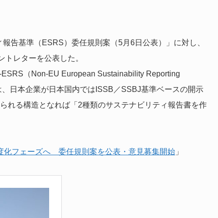
ィ報告基準（ESRS）委任規則案（5月6日公表）」に対し、
ントレターを公表した。
U European Sustainability Reporting
庁は、日本企業が日本国内ではISSB／SSBJ基準ベースの開示
求められる構造となれば「2種類のサステナビリティ報告書を作
制度化フェーズへ 委任規則案を公表・意見募集開始
」