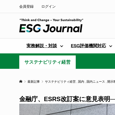
会員登録
ログイン
実務解説・対談
ESG評価機関対応
サステナビリティ経営
最新記事
サステナビリティ経営
,
国内
,
国内ニュース
,
開示
金融庁、ESRS改訂案に意見表明─