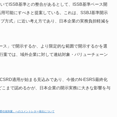
ついてISSB基準との整合があるとして、ISSB基準ベース開
nce）として活用可能にすべきと提案している。これは、SSBJ基準開示
ップ方式」に近い考え方であり、日本企業の実務負担軽減を
ース」で開示するか、より限定的な範囲で開示するかを選
した。現行案では、域外企業に対して連結対象・バリューチェーン
CSRD適用が始まる見込みであり、今後のN-ESRS最終化
をどこまで認めるかが、日本企業の開示実務に大きな影響を与
）委任規則案」へのコメントレター発出について