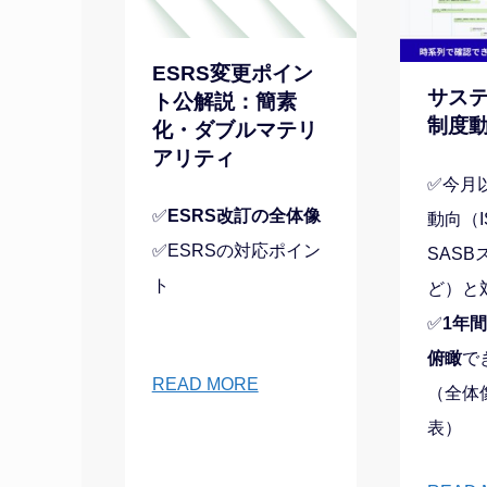
ESRS変更ポイン
サス
ト公解説：簡素
制度
化・ダブルマテリ
アリティ
✅今月
✅
ESRS改訂の全体像
動向（I
✅ESRSの対応ポイン
SAS
ト
ど）と
✅
1年
俯瞰
で
READ MORE
（全体
表）