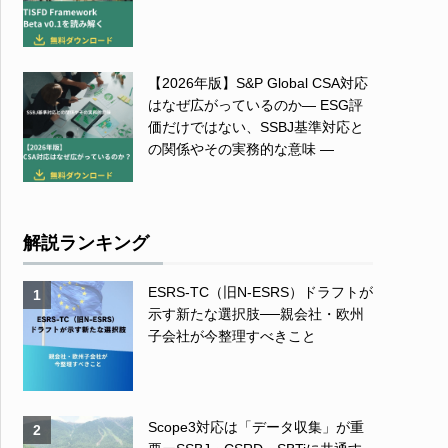
【2026年版】S&P Global CSA対応
はなぜ広がっているのか― ESG評
価だけではない、SSBJ基準対応と
の関係やその実務的な意味 ―
解説ランキング
ESRS-TC（旧N-ESRS）ドラフトが
1
示す新たな選択肢──親会社・欧州
子会社が今整理すべきこと
Scope3対応は「データ収集」が重
2