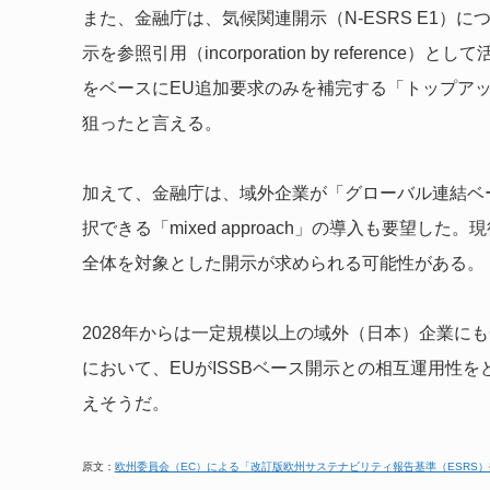
また、金融庁は、気候関連開示（N-ESRS E1）に
示を参照引用（incorporation by refere
をベースにEU追加要求のみを補完する「トップア
狙ったと言える。
加えて、金融庁は、域外企業が「グローバル連結ベ
択できる「mixed approach」の導入も要望
全体を対象とした開示が求められる可能性がある。
2028年からは一定規模以上の域外（日本）企業にも
において、EUがISSBベース開示との相互運用性
えそうだ。
原文：
欧州委員会（EC）による「改訂版欧州サステナビリティ報告基準（ESRS