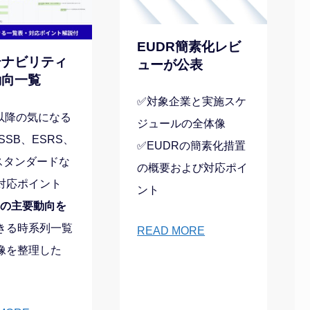
EUDR簡素化レビ
テナビリティ
ューが公表
動向一覧
✅対象企業と実施スケ
以降の気になる
ジュールの全体像
SSB、ESRS、
✅EUDRの簡素化措置
Bスタンダードな
の概要および対応ポイ
対応ポイント
ント
間の主要動向を
きる時系列一覧
READ MORE
像を整理した