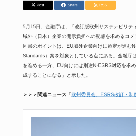
Post
Share
RSS
5月15日、金融庁は、「改訂版欧州サステナビリテ
域外（日本）企業の開示負担への配慮を求めるコメ
同書のポイントは、EU域外企業向けに策定が進むN-ESRS（Non-E
Standards）案を対象としている点にある。金融
を進める一方、EU向けには別途N-ESRS対応を
成することになる」と示した。
＞＞＞関連ニュース
「
欧州委員会、ESRS改訂・