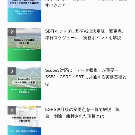
すべきこと
SBTiネットゼロ基準V2.0決定版：変更点、
2
移行スケジュール、実務ポイントを解説
Scope3対応は「データ収集」が重要ー
3
SSBJ・CSRD・SBTiに共通する実務基盤と
は
ESRS改訂版の変更点を一覧で解説 統
4
合・削除・維持された項目とは