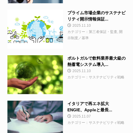
プライム市場企業のサステナビ
リティ開示情報保証...
2025.11.10
カテゴリー：第三者保証・監査, 開
示制度／基準
ポルトガルで飲料業界最大級の
熱蓄電システム導入...
2025.11.10
カテゴリー：サステナビリティ戦略
イタリアで再エネ拡大
ENGIE、Appleと最長...
2025.11.07
カテゴリー：サステナビリティ戦略