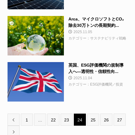
Arca、マイクロソフトとCO₂
除去30万トンの長期契約...
2025.11.05
カテゴリー：サステナビリティ戦略
英国、ESG評価機関の規制導
入へ—透明性・信頼性向...
2025.11.04
カテゴリー：ESG評価機関／投資
1
…
22
23
24
25
26
27

