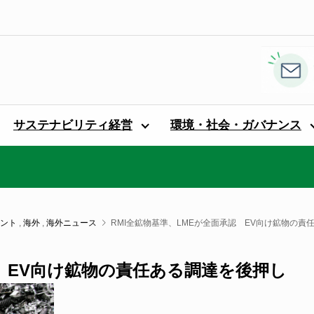
サステナビリティ経営
環境・社会・ガバナンス
ント
,
海外
,
海外ニュース
RMI全鉱物基準、LMEが全面承認 EV向け鉱物の責
認 EV向け鉱物の責任ある調達を後押し