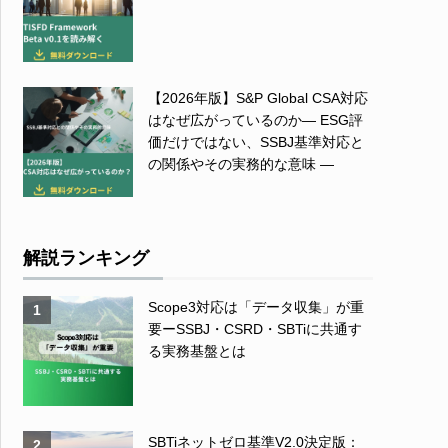
【2026年版】S&P Global CSA対応
はなぜ広がっているのか― ESG評
価だけではない、SSBJ基準対応と
の関係やその実務的な意味 ―
解説ランキング
Scope3対応は「データ収集」が重
1
要ーSSBJ・CSRD・SBTiに共通す
る実務基盤とは
SBTiネットゼロ基準V2.0決定版：
2