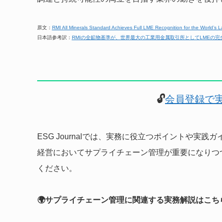
原文：
RMI All Minerals Standard Achieves Full LME Recognition for the World’s L
日本語参考訳：
RMIの全鉱物基準が、世界最大の工業用金属取引所としてLMEの完
🔓
会員登録で
ESG Journalでは、実務に役立つポイントや
経営においてサプライチェーン管理が重要になりつ
ください。
🌍サプライチェーン管理に関連する実務解説はこち