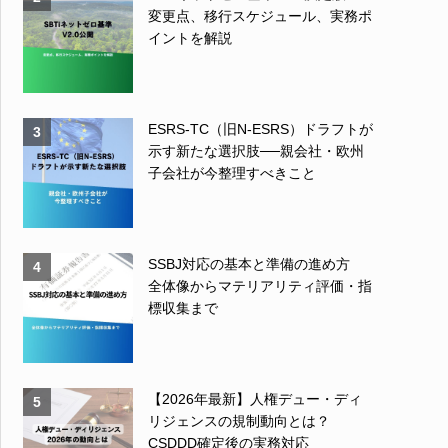
変更点、移行スケジュール、実務ポ
イントを解説
ESRS-TC（旧N-ESRS）ドラフトが
3
示す新たな選択肢──親会社・欧州
子会社が今整理すべきこと
SSBJ対応の基本と準備の進め方
4
全体像からマテリアリティ評価・指
標収集まで
【2026年最新】人権デュー・ディ
5
リジェンスの規制動向とは？
CSDDD確定後の実務対応