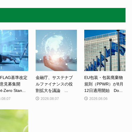
、FLAG基準改定
金融庁、サステナブ
EU包装・包装廃棄物
意見募集開
ルファイナンスの役
規則（PPWR）が8月
Zero Stan...
割拡大を議論 ...
12日適用開始 Do...
.08.07
2026.08.07
2026.08.06