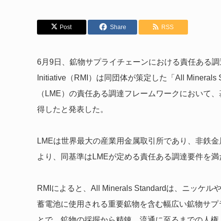
Post
Share
RSS
6月9日、鉱物サプライチェーンにおける責任ある調達の推進に
Initiative（RMI）は同団体が策定した「All Min
（LME）の責任ある調達フレームワークにおいて、基
得したと発表した。
LMEは世界最大の産業用金属取引所であり、非鉄
より、同基準はLMEが定める責任ある調達要件を
RMIによると、All Minerals Standard
蓄電池に使用される重要鉱物を含む幅広い鉱物サプ
とで、鉱物の採掘から精錬、流通に至るまでの人権