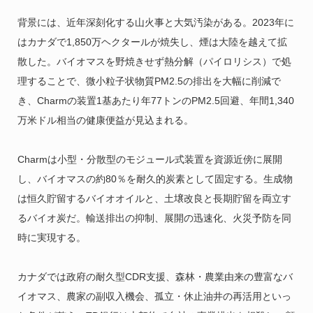
背景には、近年深刻化する山火事と大気汚染がある。2023年に
はカナダで1,850万ヘクタールが焼失し、煙は大陸を越えて拡
散した。バイオマスを野焼きせず熱分解（パイロリシス）で処
理することで、微小粒子状物質PM2.5の排出を大幅に削減で
き、Charmの装置1基あたり年77トンのPM2.5回避、年間1,340
万米ドル相当の健康便益が見込まれる。
Charmは小型・分散型のモジュール式装置を資源近傍に展開
し、バイオマスの約80％を耐久的炭素として固定する。生成物
は恒久貯留するバイオオイルと、土壌改良と長期貯留を両立す
るバイオ炭だ。輸送排出の抑制、展開の迅速化、火災予防を同
時に実現する。
カナダでは政府の耐久型CDR支援、森林・農業由来の豊富なバ
イオマス、農家の副収入機会、孤立・休止油井の再活用といっ