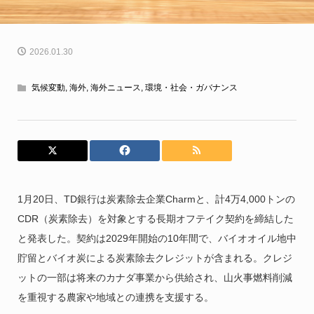
2026.01.30
気候変動
,
海外
,
海外ニュース
,
環境・社会・ガバナンス
1月20日、TD銀行は炭素除去企業Charmと、計4万4,000トンの
CDR（炭素除去）を対象とする長期オフテイク契約を締結した
と発表した。契約は2029年開始の10年間で、バイオオイル地中
貯留とバイオ炭による炭素除去クレジットが含まれる。クレジ
ットの一部は将来のカナダ事業から供給され、山火事燃料削減
を重視する農家や地域との連携を支援する。