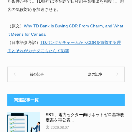
た条件が整う。TD銀行は本契約で自社の事業排出を相殺し、顧
客の気候対応を加速させる。
（原文）
Why TD Bank Is Buying CDR From Charm, and What
It Means for Canada
（日本語参考訳）
TDバンクがチャームからCDRを買収する理
由とそれがカナダにもたらす影響
関連記事一覧
SBTi、電力セクター向けネットゼロ基準改
定案を再公表...
2026.08.07