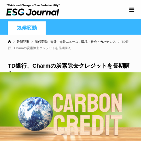
気候変動
最新記事
気候変動
,
海外
,
海外ニュース
,
環境・社会・ガバナンス
TD銀
行、Charmの炭素除去クレジットを長期購入
TD銀行、Charmの炭素除去クレジットを長期購
入