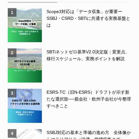
Scope3対応は「データ収集」が重要ー
1
SSBJ・CSRD・SBTiに共通する実務基盤と
は
SBTiネットゼロ基準V2.0決定版：変更点、
2
移行スケジュール、実務ポイントを解説
ESRS-TC（旧N-ESRS）ドラフトが示す新
3
たな選択肢──親会社・欧州子会社が今整理
すべきこと
SSBJ対応の基本と準備の進め方 全体像か
4