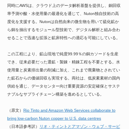
同時にAWSは、クラウド上のデータ解析基盤を提供し、銅回収
率予測や酸・水使用量の最適化を通じて、Nuton独自技術の高
度化を支援する。Nutonは自然由来の微生物を用いて硫化鉱か
ら銅を抽出するモジュール型技術で、デジタル解析と組み合わ
せることで迅速な拡張と鉱床特性への適応を可能にしている。
この工程により、鉱山現地で純度99.99％の銅カソードを生産
でき、従来必要だった選鉱・製錬・精錬工程を不要とする。水
使用量と炭素排出量の削減に加え、これまで廃棄物とされてい
た鉱石からの価値回収も実現する。両社は、低炭素素材の国内
供給を通じ、データセンター向け重要資源の安定確保とサステ
ナブルなサプライチェーン構築を進めるとしている。
（原文）
Rio Tinto and Amazon Web Services collaborate to
bring low-carbon Nuton copper to U.S. data centres
（日本語参考訳）
リオ・ティントとアマゾン・ウェブ・サービ