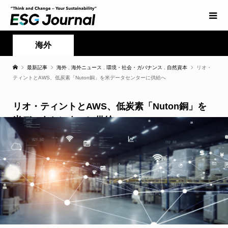
海外
最新記事
海外
,
海外ニュース
,
環境・社会・ガバナンス
,
自然資本
リオ・
ティントとAWS、低炭素「Nuton銅」を米データセンターに供給へ
リオ・ティントとAWS、低炭素「Nuton銅」を
米データセンターに供給へ