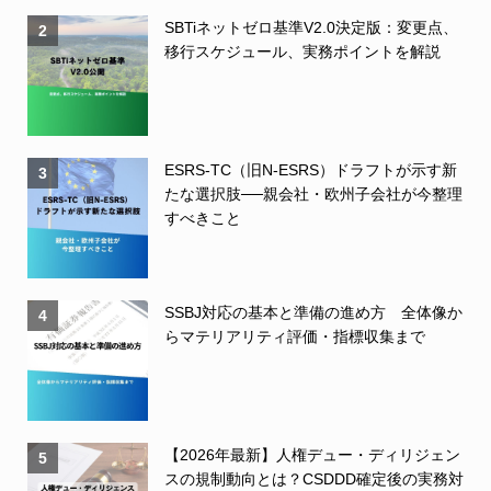
SBTiネットゼロ基準V2.0決定版：変更点、
2
移行スケジュール、実務ポイントを解説
ESRS-TC（旧N-ESRS）ドラフトが示す新
3
たな選択肢──親会社・欧州子会社が今整理
すべきこと
SSBJ対応の基本と準備の進め方 全体像か
4
らマテリアリティ評価・指標収集まで
【2026年最新】人権デュー・ディリジェン
5
スの規制動向とは？CSDDD確定後の実務対