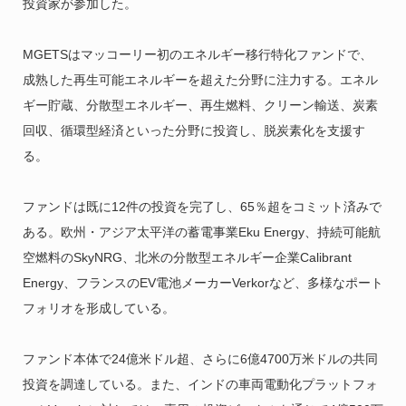
投資家が参加した。
MGETSはマッコーリー初のエネルギー移行特化ファンドで、
成熟した再生可能エネルギーを超えた分野に注力する。エネル
ギー貯蔵、分散型エネルギー、再生燃料、クリーン輸送、炭素
回収、循環型経済といった分野に投資し、脱炭素化を支援す
る。
ファンドは既に12件の投資を完了し、65％超をコミット済みで
ある。欧州・アジア太平洋の蓄電事業Eku Energy、持続可能航
空燃料のSkyNRG、北米の分散型エネルギー企業Calibrant
Energy、フランスのEV電池メーカーVerkorなど、多様なポート
フォリオを形成している。
ファンド本体で24億米ドル超、さらに6億4700万米ドルの共同
投資を調達している。また、インドの車両電動化プラットフォ