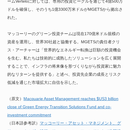
ームVerteloに対しては、専用の投資ビークルを通じて4億500万
ドルを確保し、そのうち1億3300万米ドルがMGETSから拠出さ
れた。
マッコーリーのグリーン投資チームは現在170億米ドル規模の
資産を運用し、世界30社超と協働する。MGETSの責任者クリ
ス・アーチャーは「世界的なエネルギー転換は巨額の投資機会
を生む。私たちは技術的に成熟したソリューションを広く展開
することで、インフラの将来像を形づくりながら投資家に魅力
的なリターンを提供する」と述べ、投資先企業の成長とリスク
低減を通じた市場拡大に自信を示した。
（原文）
Macquarie Asset Management reaches $US3 billion
close of Green Energy Transition Solutions Fund and co-
investment commitment
（日本語参考訳）
マッコーリー・アセット・マネジメント、グ