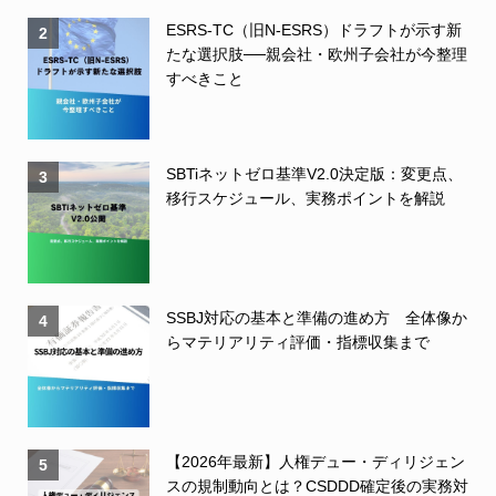
ESRS-TC（旧N-ESRS）ドラフトが示す新
2
たな選択肢──親会社・欧州子会社が今整理
すべきこと
SBTiネットゼロ基準V2.0決定版：変更点、
3
移行スケジュール、実務ポイントを解説
SSBJ対応の基本と準備の進め方 全体像か
4
らマテリアリティ評価・指標収集まで
【2026年最新】人権デュー・ディリジェン
5
スの規制動向とは？CSDDD確定後の実務対